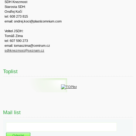
SDH Knezmost
Starosta SDH:
Ondřej Kočí
tel: 608 273 815
email: ondrej.koci@plasticomnium.com
Velitel JSDH:
Tomáš Zima
tel: 607 590 273
email: tomaszima@centrum.cz
sdhknezmost@seznam.cz
Toplist
Mail list