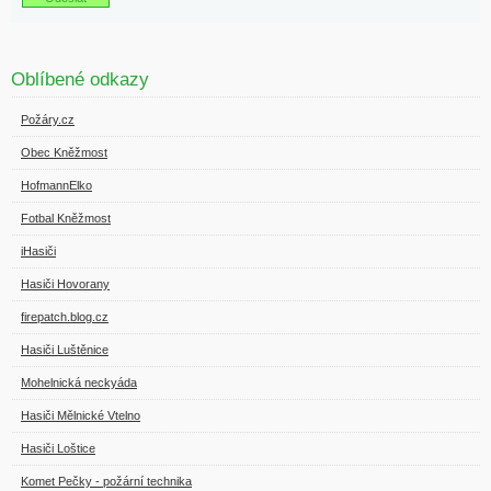
Oblíbené odkazy
Požáry.cz
Obec Kněžmost
HofmannElko
Fotbal Kněžmost
iHasiči
Hasiči Hovorany
firepatch.blog.cz
Hasiči Luštěnice
Mohelnická neckyáda
Hasiči Mělnické Vtelno
Hasiči Loštice
Komet Pečky - požární technika