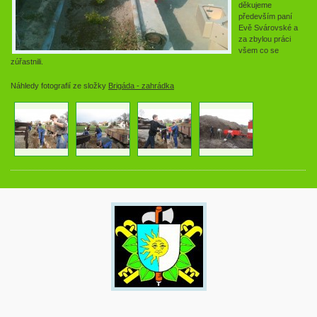
děkujeme
především paní
Evě Svárovské a
za zbylou práci
všem co se
zúřastnili.
Náhledy fotografií ze složky
Brigáda - zahrádka