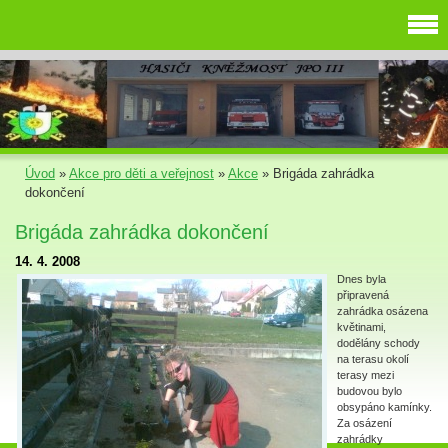
Úvod
»
Akce pro děti a veřejnost
»
Akce
»
Brigáda zahrádka
dokončení
Brigáda zahrádka dokončení
14. 4. 2008
Dnes byla
připravená
zahrádka osázena
květinami,
dodělány schody
na terasu okolí
terasy mezi
budovou bylo
obsypáno kamínky.
Za osázení
zahrádky