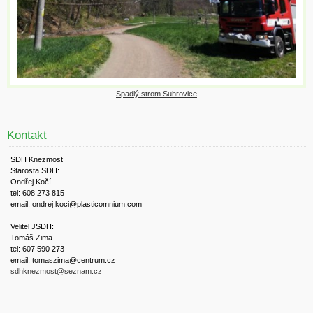
Spadlý strom Suhrovice
Kontakt
SDH Knezmost
Starosta SDH:
Ondřej Kočí
tel: 608 273 815
email: ondrej.koci@plasticomnium.com
Velitel JSDH:
Tomáš Zima
tel: 607 590 273
email: tomaszima@centrum.cz
sdhknezmost@seznam.cz