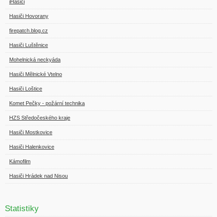
iHasiči
Hasiči Hovorany
firepatch.blog.cz
Hasiči Luštěnice
Mohelnická neckyáda
Hasiči Mělnické Vtelno
Hasiči Loštice
Komet Pečky - požární technika
HZS Středočeského kraje
Hasiči Mostkovice
Hasiči Halenkovice
Kámofilm
Hasiči Hrádek nad Nisou
Statistiky