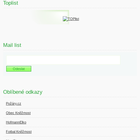
Toplist
Mail list
Oblíbené odkazy
Požáry.cz
Obec Kněžmost
HofmannElko
Fotbal Kněžmost