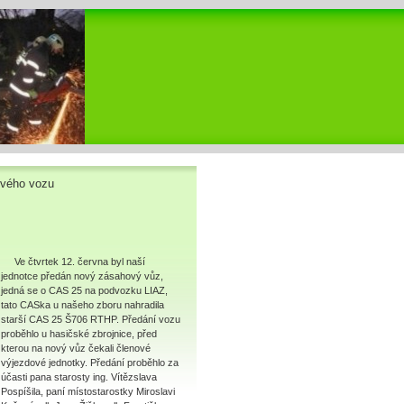
ového vozu
Ve čtvrtek 12. června byl naší
jednotce předán nový zásahový vůz,
jedná se o CAS 25 na podvozku LIAZ,
tato CASka u našeho zboru nahradila
starší CAS 25 Š706 RTHP. Předání vozu
proběhlo u hasičské zbrojnice, před
kterou na nový vůz čekali členové
výjezdové jednotky. Předání proběhlo za
účasti pana starosty ing. Vítězslava
Pospíšila, paní místostarostky Miroslavi