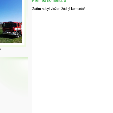
Přehled komentářů
Zatím nebyl vložen žádný komentář
e