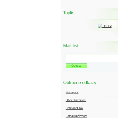
Toplist
Mail list
Oblíbené odkazy
Požáry.cz
Obec Kněžmost
HofmannElko
Fotbal Kněžmost