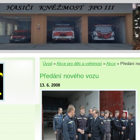
Úvod
»
Akce pro děti a veřejnost
»
Akce
»
Předání n
Předání nového vozu
13. 6. 2008