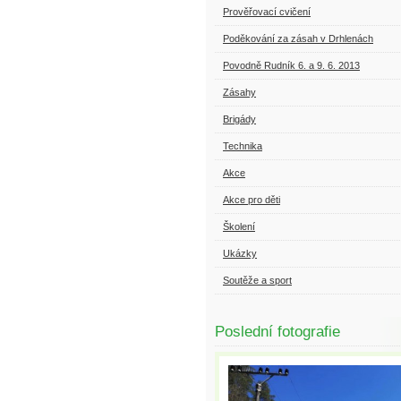
Prověřovací cvičení
Poděkování za zásah v Drhlenách
Povodně Rudník 6. a 9. 6. 2013
Zásahy
Brigády
Technika
Akce
Akce pro děti
Školení
Ukázky
Soutěže a sport
Poslední fotografie