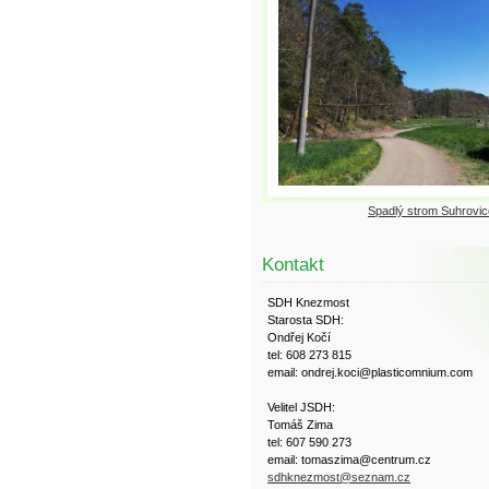
Spadlý strom Suhrovic
Kontakt
SDH Knezmost
Starosta SDH:
Ondřej Kočí
tel: 608 273 815
email: ondrej.koci@plasticomnium.com
Velitel JSDH:
Tomáš Zima
tel: 607 590 273
email: tomaszima@centrum.cz
sdhknezmost@seznam.cz