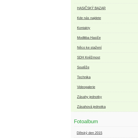
HASIČSKÝ BAZAR
Kde nás najdete
Kontakty
Modlitba Hasiče
Něco ke stažení
SDH Kněžmost
Soutěže
Technika
Videogalerie
Zásahy jednotky
Zásahová jednotka
Fotoalbum
Dětský den 2015