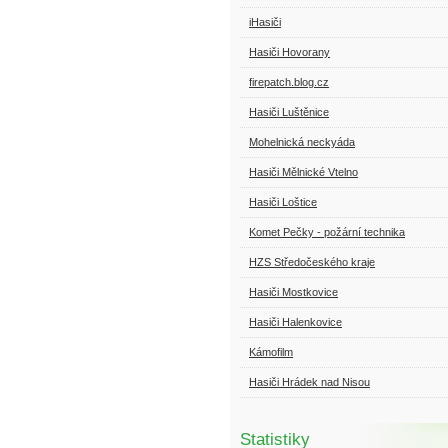
iHasiči
Hasiči Hovorany
firepatch.blog.cz
Hasiči Luštěnice
Mohelnická neckyáda
Hasiči Mělnické Vtelno
Hasiči Loštice
Komet Pečky - požární technika
HZS Středočeského kraje
Hasiči Mostkovice
Hasiči Halenkovice
Kámofilm
Hasiči Hrádek nad Nisou
Statistiky