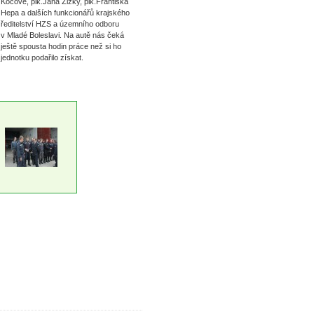
Kočové, plk.Jana Žižky, plk.Františka
Hepa a dalších funkcionářů krajského
ředitelství HZS a územního odboru
v Mladé Boleslavi. Na autě nás čeká
ještě spousta hodin práce než si ho
 jednotku podařilo získat.