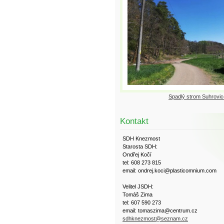
Spadlý strom Suhrovic
Kontakt
SDH Knezmost
Starosta SDH:
Ondřej Kočí
tel: 608 273 815
email: ondrej.koci@plasticomnium.com
Velitel JSDH:
Tomáš Zima
tel: 607 590 273
email: tomaszima@centrum.cz
sdhknezmost@seznam.cz