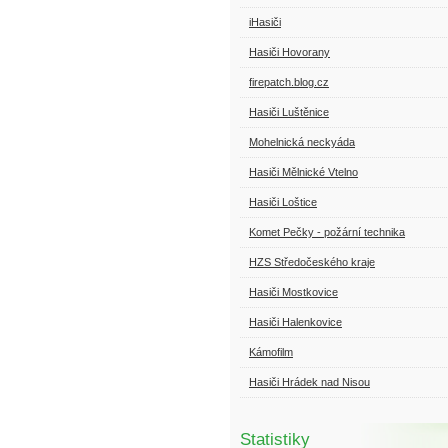
iHasiči
Hasiči Hovorany
firepatch.blog.cz
Hasiči Luštěnice
Mohelnická neckyáda
Hasiči Mělnické Vtelno
Hasiči Loštice
Komet Pečky - požární technika
HZS Středočeského kraje
Hasiči Mostkovice
Hasiči Halenkovice
Kámofilm
Hasiči Hrádek nad Nisou
Statistiky