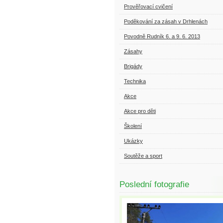
Prověřovací cvičení
Poděkování za zásah v Drhlenách
Povodně Rudník 6. a 9. 6. 2013
Zásahy
Brigády
Technika
Akce
Akce pro děti
Školení
Ukázky
Soutěže a sport
Poslední fotografie