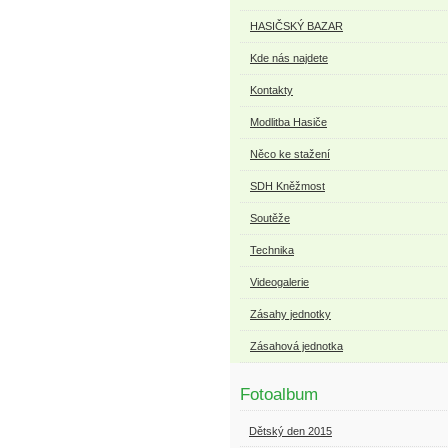
HASIČSKÝ BAZAR
Kde nás najdete
Kontakty
Modlitba Hasiče
Něco ke stažení
SDH Kněžmost
Soutěže
Technika
Videogalerie
Zásahy jednotky
Zásahová jednotka
Fotoalbum
Dětský den 2015