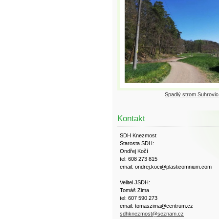
Spadlý strom Suhrovic
Kontakt
SDH Knezmost
Starosta SDH:
Ondřej Kočí
tel: 608 273 815
email: ondrej.koci@plasticomnium.com
Velitel JSDH:
Tomáš Zima
tel: 607 590 273
email: tomaszima@centrum.cz
sdhknezmost@seznam.cz