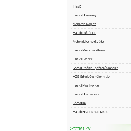
iHasiči
Hasiči Hovorany
firepatch.blog.cz
Hasiči Luštěnice
Mohelnická neckyáda
Hasiči Mělnické Vtelno
Hasiči Loštice
Komet Pečky - požární technika
HZS Středočeského kraje
Hasiči Mostkovice
Hasiči Halenkovice
Kámofilm
Hasiči Hrádek nad Nisou
Statistiky