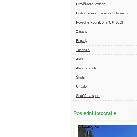
Prověřovací cvičení
Poděkování za zásah v Drhlenách
Povodně Rudník 6. a 9. 6. 2013
Zásahy
Brigády
Technika
Akce
Akce pro děti
Školení
Ukázky
Soutěže a sport
Poslední fotografie