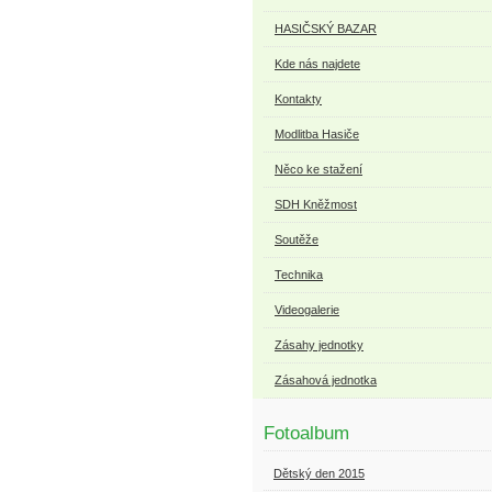
HASIČSKÝ BAZAR
Kde nás najdete
Kontakty
Modlitba Hasiče
Něco ke stažení
SDH Kněžmost
Soutěže
Technika
Videogalerie
Zásahy jednotky
Zásahová jednotka
Fotoalbum
Dětský den 2015