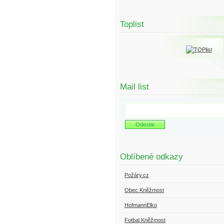
Toplist
Mail list
Oblíbené odkazy
Požáry.cz
Obec Kněžmost
HofmannElko
Fotbal Kněžmost