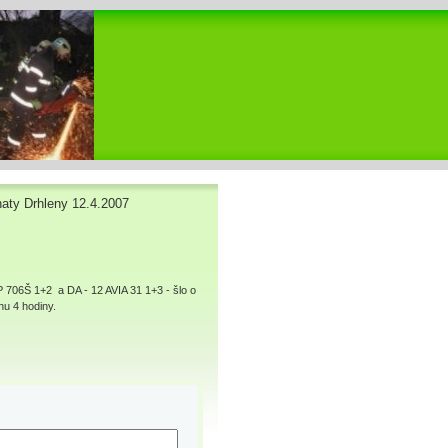
haty Drhleny 12.4.2007
HP 706Š 1+2
a DA - 12 AVIA 31 1+3 - šlo o
u 4 hodiny.