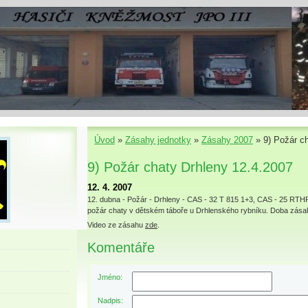
Úvod
»
Zásahy jednotky
»
Zásahy 2007
»
9) Požár c
9) Požár chaty Drhleny 12.4.2007
12. 4. 2007
12. dubna - Požár - Drhleny - CAS - 32 T 815 1+3, CAS - 25 RT
požár chaty v dětském táboře u Drhlenského rybníku. Doba zásah
Video ze zásahu
zde
.
Komentáře
Jméno:
Nadpis: