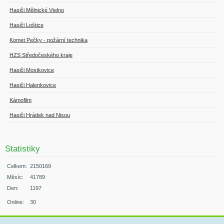
Hasiči Mělnické Vtelno
Hasiči Loštice
Komet Pečky - požární technika
HZS Středočeského kraje
Hasiči Mostkovice
Hasiči Halenkovice
Kámofilm
Hasiči Hrádek nad Nisou
Statistiky
Celkem:
2150169
Měsíc:
41789
Den:
1197
Online:
30