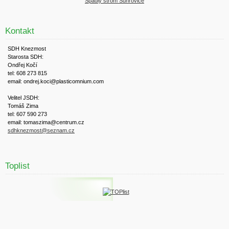
Spadlý strom Suhrovice
Kontakt
SDH Knezmost
Starosta SDH:
Ondřej Kočí
tel: 608 273 815
email: ondrej.koci@plasticomnium.com
Velitel JSDH:
Tomáš Zima
tel: 607 590 273
email: tomaszima@centrum.cz
sdhknezmost@seznam.cz
Toplist