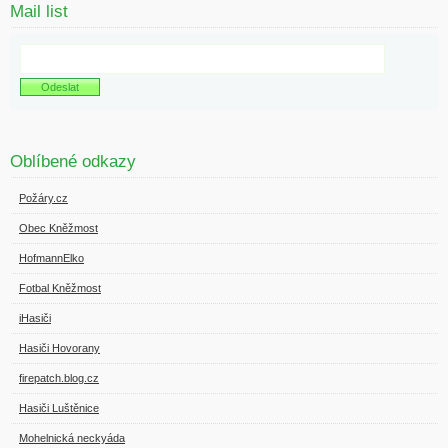
Mail list
Oblíbené odkazy
Požáry.cz
Obec Kněžmost
HofmannElko
Fotbal Kněžmost
iHasiči
Hasiči Hovorany
firepatch.blog.cz
Hasiči Luštěnice
Mohelnická neckyáda