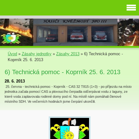
Úvod
»
Zásahy jednotky
»
Zásahy 2013
»
6) Technická pomoc -
Koprník 25. 6. 2013
6) Technická pomoc - Koprník 25. 6. 2013
28. 6. 2013
25. června - technická pomoc - Koprník - CAS 32 T815 (1+3) - po příjezdu na místo
jednotka začala pomocí CAS a plovoucího čerpadla odčerpávat vodu z laguny, ze
které voda zaplavovala rodinné domy pod ní. Na místě nám pomáhali členové
místního SDH. Ve večerních hodinách jsme čerpání ukončili.