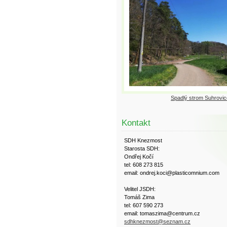
Spadlý strom Suhrovic
Kontakt
SDH Knezmost
Starosta SDH:
Ondřej Kočí
tel: 608 273 815
email: ondrej.koci@plasticomnium.com
Velitel JSDH:
Tomáš Zima
tel: 607 590 273
email: tomaszima@centrum.cz
sdhknezmost@seznam.cz