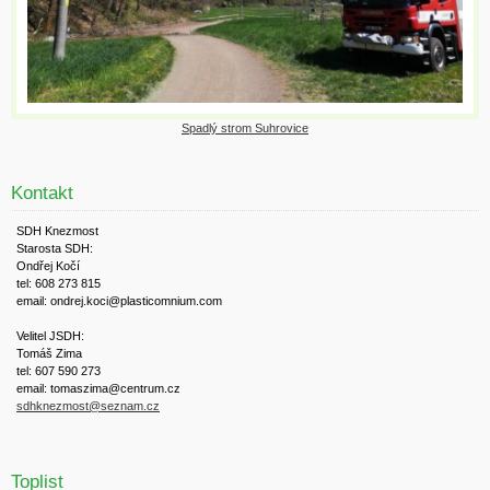
Spadlý strom Suhrovice
Kontakt
SDH Knezmost
Starosta SDH:
Ondřej Kočí
tel: 608 273 815
email: ondrej.koci@plasticomnium.com
Velitel JSDH:
Tomáš Zima
tel: 607 590 273
email: tomaszima@centrum.cz
sdhknezmost@seznam.cz
Toplist