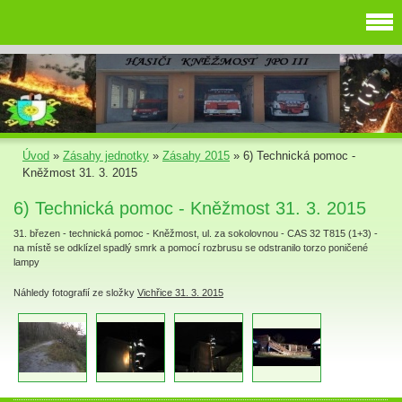
Úvod
»
Zásahy jednotky
»
Zásahy 2015
»
6) Technická pomoc -
Kněžmost 31. 3. 2015
6) Technická pomoc - Kněžmost 31. 3. 2015
31. březen - technická pomoc - Kněžmost, ul. za sokolovnou - CAS 32 T815 (1+3) -
na místě se odklízel spadlý smrk a pomocí rozbrusu se odstranilo torzo poničené
lampy
Náhledy fotografií ze složky
Vichřice 31. 3. 2015