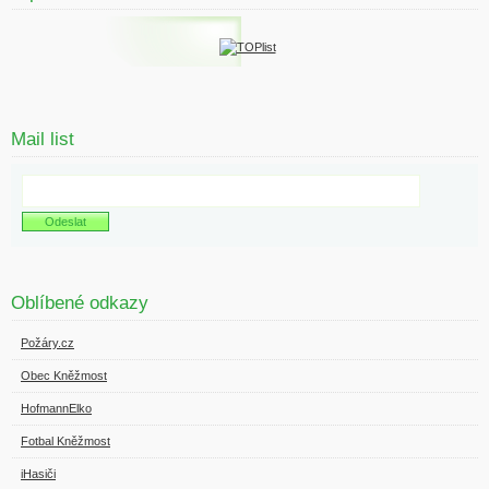
Mail list
Oblíbené odkazy
Požáry.cz
Obec Kněžmost
HofmannElko
Fotbal Kněžmost
iHasiči