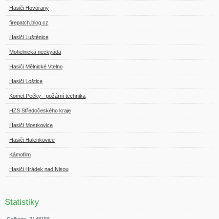
Hasiči Hovorany
firepatch.blog.cz
Hasiči Luštěnice
Mohelnická neckyáda
Hasiči Mělnické Vtelno
Hasiči Loštice
Komet Pečky - požární technika
HZS Středočeského kraje
Hasiči Mostkovice
Hasiči Halenkovice
Kámofilm
Hasiči Hrádek nad Nisou
Statistiky
Celkem:
2148156