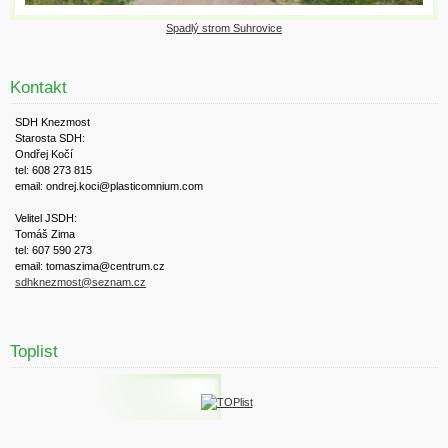
Spadlý strom Suhrovice
Kontakt
SDH Knezmost
Starosta SDH:
Ondřej Kočí
tel: 608 273 815
email: ondrej.koci@plasticomnium.com
Velitel JSDH:
Tomáš Zima
tel: 607 590 273
email: tomaszima@centrum.cz
sdhknezmost@seznam.cz
Toplist