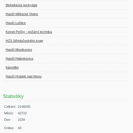
Mohelnická neckyáda
Hasiči Mělnické Vtelno
Hasiči Loštice
Komet Pečky - požární technika
HZS Středočeského kraje
Hasiči Mostkovice
Hasiči Halenkovice
Kámofilm
Hasiči Hrádek nad Nisou
Statistiky
Celkem:
2148245
Měsíc:
42722
Den:
1039
Online:
40