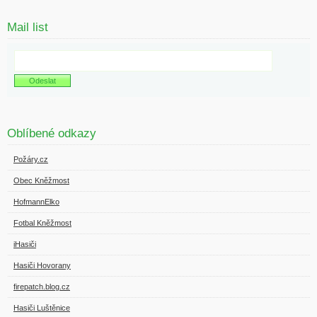
Mail list
Oblíbené odkazy
Požáry.cz
Obec Kněžmost
HofmannElko
Fotbal Kněžmost
iHasiči
Hasiči Hovorany
firepatch.blog.cz
Hasiči Luštěnice