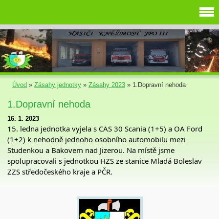
Úvod
»
Zásahy jednotky
»
Zásahy 2023
»
1.Dopravní nehoda
1.Dopravní nehoda
16. 1. 2023
15. ledna jednotka vyjela s CAS 30 Scania (1+5) a OA Ford 
(1+2) k nehodně jednoho osobního automobilu mezi 
Studenkou a Bakovem nad Jizerou. Na místě jsme 
spolupracovali s jednotkou HZS ze stanice Mladá Boleslav 
ZZS středočeského kraje a PČR.