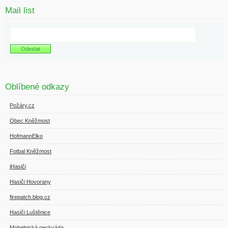
Mail list
Oblíbené odkazy
Požáry.cz
Obec Kněžmost
HofmannElko
Fotbal Kněžmost
iHasiči
Hasiči Hovorany
firepatch.blog.cz
Hasiči Luštěnice
Mohelnická neckyáda