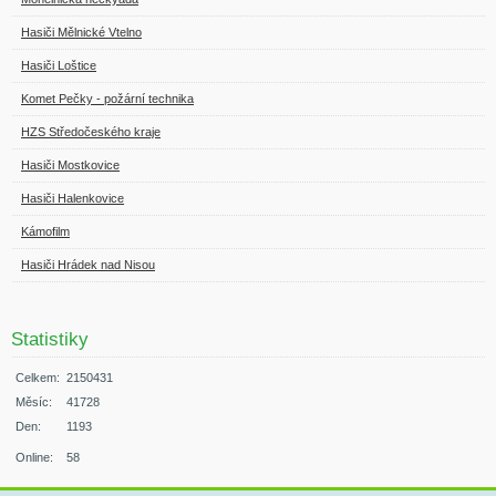
Hasiči Mělnické Vtelno
Hasiči Loštice
Komet Pečky - požární technika
HZS Středočeského kraje
Hasiči Mostkovice
Hasiči Halenkovice
Kámofilm
Hasiči Hrádek nad Nisou
Statistiky
Celkem:
2150431
Měsíc:
41728
Den:
1193
Online:
58