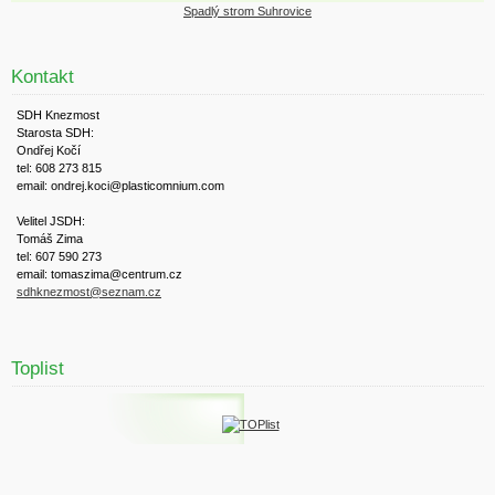
Spadlý strom Suhrovice
Kontakt
SDH Knezmost
Starosta SDH:
Ondřej Kočí
tel: 608 273 815
email: ondrej.koci@plasticomnium.com
Velitel JSDH:
Tomáš Zima
tel: 607 590 273
email: tomaszima@centrum.cz
sdhknezmost@seznam.cz
Toplist