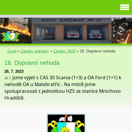
Úvod
»
Zásahy jednotky
»
Zásahy 2023
»
18. Dopravní nehoda
18. Dopravní nehoda
28. 7. 2023
jsme vyjeli s CAS 30 Scania (1+3) a OA Ford (1+1) k
26.7.
nehodě OA u Malobratřic . Na místě jsme
spolupracovali s jednotkou HZS ze stanice Mnichovo
Hradiště.