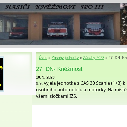
Úvod
»
Zásahy jednotky
»
Zásahy 2023
»
27. DN- K
27. DN- Kněžmost
10. 9. 2023
vyjela jednotka s CAS 30 Scania (1+3) 
9.9.
osobního automobilu a motorky. Na místě 
všemi složkami IZS.