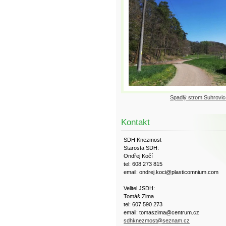
Spadlý strom Suhrovic
Kontakt
SDH Knezmost
Starosta SDH:
Ondřej Kočí
tel: 608 273 815
email: ondrej.koci@plasticomnium.com
Velitel JSDH:
Tomáš Zima
tel: 607 590 273
email: tomaszima@centrum.cz
sdhknezmost@seznam.cz