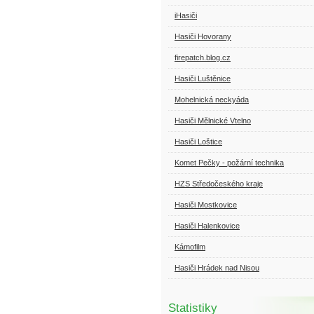
iHasiči
Hasiči Hovorany
firepatch.blog.cz
Hasiči Luštěnice
Mohelnická neckyáda
Hasiči Mělnické Vtelno
Hasiči Loštice
Komet Pečky - požární technika
HZS Středočeského kraje
Hasiči Mostkovice
Hasiči Halenkovice
Kámofilm
Hasiči Hrádek nad Nisou
Statistiky