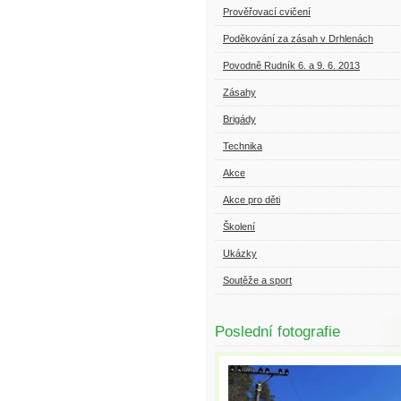
Prověřovací cvičení
Poděkování za zásah v Drhlenách
Povodně Rudník 6. a 9. 6. 2013
Zásahy
Brigády
Technika
Akce
Akce pro děti
Školení
Ukázky
Soutěže a sport
Poslední fotografie