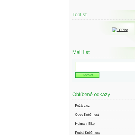
Toplist
Mail list
Oblíbené odkazy
Požáry.cz
Obec Kněžmost
HofmannElko
Fotbal Kněžmost