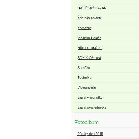
HASIČSKÝ BAZAR
Kde nás najdete
Kontakty
Modlitba Hasiče
Něco ke stažení
SDH Kněžmost
Soutěže
Technika
Videogalerie
Zásahy jednotky
Zásahová jednotka
Fotoalbum
Dětský den 2015