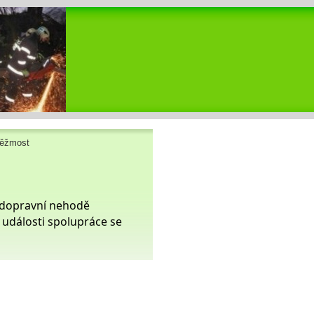
něžmost
k dopravní nehodě
události spolupráce se