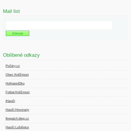
Mail list
Oblíbené odkazy
Požáry.cz
Obec Kněžmost
HofmannElko
Fotbal Kněžmost
iHasiči
Hasiči Hovorany
firepatch.blog.cz
Hasiči Luštěnice