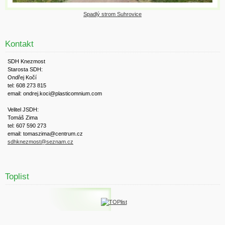
Spadlý strom Suhrovice
Kontakt
SDH Knezmost
Starosta SDH:
Ondřej Kočí
tel: 608 273 815
email: ondrej.koci@plasticomnium.com
Velitel JSDH:
Tomáš Zima
tel: 607 590 273
email: tomaszima@centrum.cz
sdhknezmost@seznam.cz
Toplist