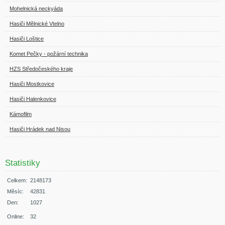
Mohelnická neckyáda
Hasiči Mělnické Vtelno
Hasiči Loštice
Komet Pečky - požární technika
HZS Středočeského kraje
Hasiči Mostkovice
Hasiči Halenkovice
Kámofilm
Hasiči Hrádek nad Nisou
Statistiky
Celkem:
2148173
Měsíc:
42831
Den:
1027
Online:
32