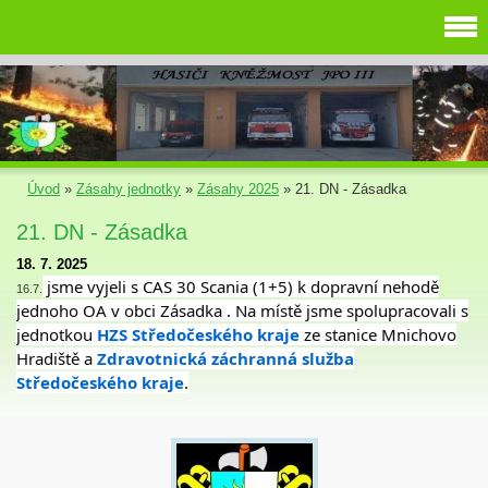
Úvod
»
Zásahy jednotky
»
Zásahy 2025
»
21. DN - Zásadka
21. DN - Zásadka
18. 7. 2025
jsme vyjeli s CAS 30 Scania (1+5) k dopravní nehodě
16.7.
jednoho OA v obci Zásadka . Na místě jsme spolupracovali s
jednotkou
HZS Středočeského kraje
ze stanice Mnichovo
Hradiště a
Zdravotnická záchranná služba
Středočeského kraje
.