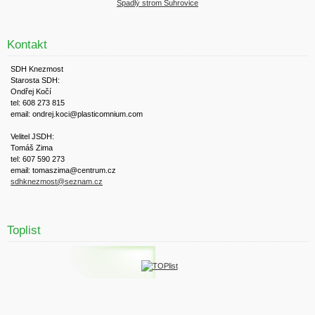
Spadlý strom Suhrovice
Kontakt
SDH Knezmost
Starosta SDH:
Ondřej Kočí
tel: 608 273 815
email: ondrej.koci@plasticomnium.com
Velitel JSDH:
Tomáš Zima
tel: 607 590 273
email: tomaszima@centrum.cz
sdhknezmost@seznam.cz
Toplist