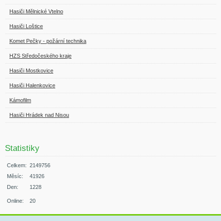
Hasiči Mělnické Vtelno
Hasiči Loštice
Komet Pečky - požární technika
HZS Středočeského kraje
Hasiči Mostkovice
Hasiči Halenkovice
Kámofilm
Hasiči Hrádek nad Nisou
Statistiky
Celkem:
2149756
Měsíc:
41926
Den:
1228
Online:
20