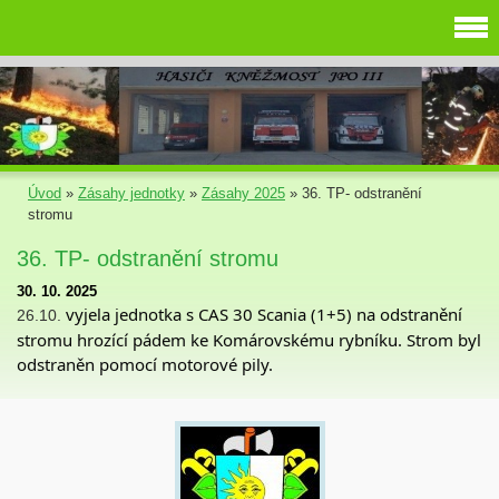
Úvod
»
Zásahy jednotky
»
Zásahy 2025
»
36. TP- odstranění
stromu
36. TP- odstranění stromu
30. 10. 2025
vyjela jednotka s CAS 30 Scania (1+5) na odstranění
26.10.
stromu hrozící pádem ke Komárovskému rybníku. Strom byl
odstraněn pomocí motorové pily.