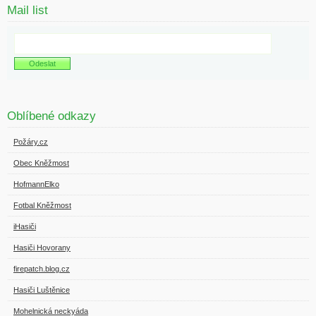
Mail list
Oblíbené odkazy
Požáry.cz
Obec Kněžmost
HofmannElko
Fotbal Kněžmost
iHasiči
Hasiči Hovorany
firepatch.blog.cz
Hasiči Luštěnice
Mohelnická neckyáda