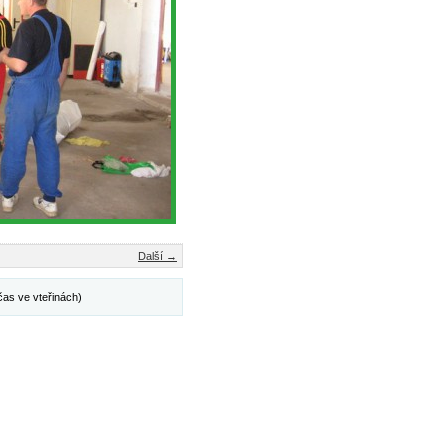
Další →
čas ve vteřinách)