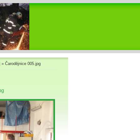
8
»
Čarodějnice 005.jpg
pg