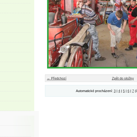
← Předchozí
Zpět do složky
Automatické procházení:
3
|
4
|
5
|
6
|
7
(