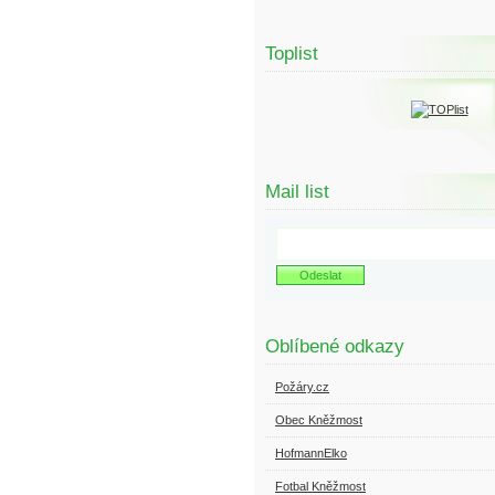
Toplist
Mail list
Oblíbené odkazy
Požáry.cz
Obec Kněžmost
HofmannElko
Fotbal Kněžmost