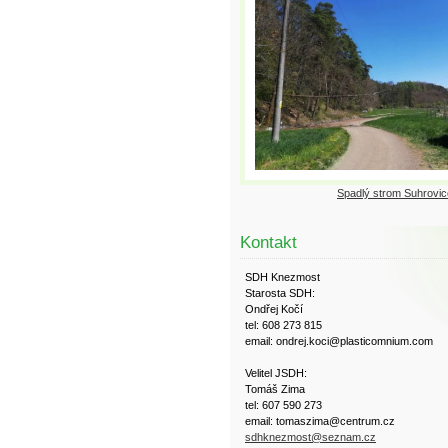
Spadlý strom Suhrovic
Kontakt
SDH Knezmost
Starosta SDH:
Ondřej Kočí
tel: 608 273 815
email: ondrej.koci@plasticomnium.com
Velitel JSDH:
Tomáš Zima
tel: 607 590 273
email: tomaszima@centrum.cz
sdhknezmost@seznam.cz