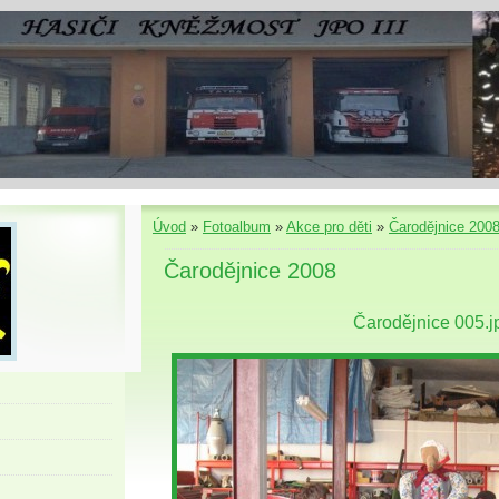
Úvod
»
Fotoalbum
»
Akce pro děti
»
Čarodějnice 200
Čarodějnice 2008
Čarodějnice 005.j