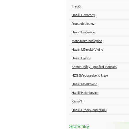
iHasiči
Hasiči Hovorany
firepatch.blog.cz
Hasiči Luštěnice
Mohelnická neckyáda
Hasiči Mělnické Vtelno
Hasiči Loštice
Komet Pečky - požární technika
HZS Středočeského kraje
Hasiči Mostkovice
Hasiči Halenkovice
Kámofilm
Hasiči Hrádek nad Nisou
Statistiky