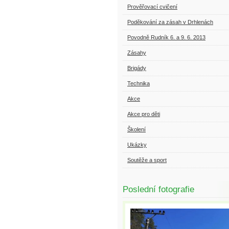
Prověřovací cvičení
Poděkování za zásah v Drhlenách
Povodně Rudník 6. a 9. 6. 2013
Zásahy
Brigády
Technika
Akce
Akce pro děti
Školení
Ukázky
Soutěže a sport
Poslední fotografie