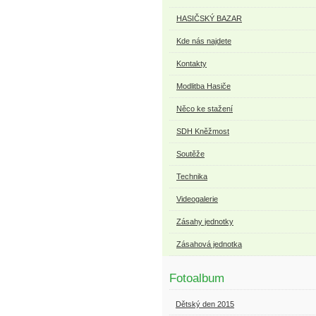
HASIČSKÝ BAZAR
Kde nás najdete
Kontakty
Modlitba Hasiče
Něco ke stažení
SDH Kněžmost
Soutěže
Technika
Videogalerie
Zásahy jednotky
Zásahová jednotka
Fotoalbum
Dětský den 2015