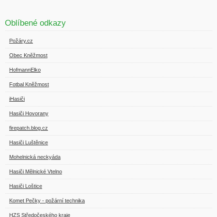
Oblíbené odkazy
Požáry.cz
Obec Kněžmost
HofmannElko
Fotbal Kněžmost
iHasiči
Hasiči Hovorany
firepatch.blog.cz
Hasiči Luštěnice
Mohelnická neckyáda
Hasiči Mělnické Vtelno
Hasiči Loštice
Komet Pečky - požární technika
HZS Středočeského kraje