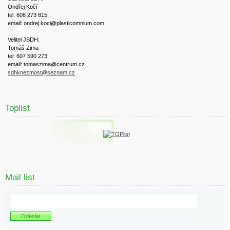
Ondřej Kočí
tel: 608 273 815
email: ondrej.koci@plasticomnium.com
Velitel JSDH:
Tomáš Zima
tel: 607 590 273
email: tomaszima@centrum.cz
sdhknezmost@seznam.cz
Toplist
Mail list