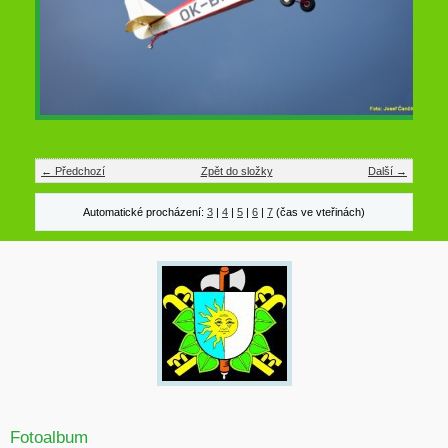
← Předchozí
Zpět do složky
Další →
Automatické procházení:
3
|
4
|
5
|
6
|
7
(čas ve vteřinách)
Fotoalbum