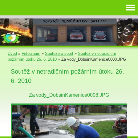
Úvod
»
Fotoalbum
»
Soutěže a sport
»
Soutěž v netradičním
požárním útoku 26. 6. 2010
»
Za vody_DobsinKamenice0008.JPG
Soutěž v netradičním požárním útoku 26.
6. 2010
Za vody_DobsinKamenice0008.JPG