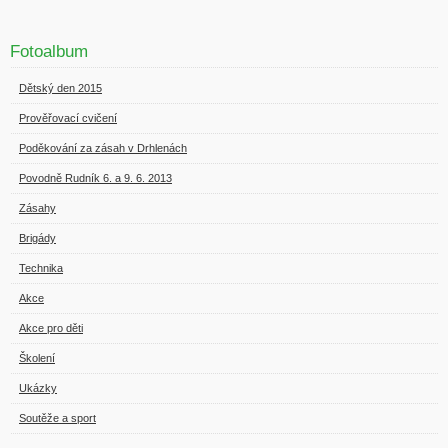
Fotoalbum
Dětský den 2015
Prověřovací cvičení
Poděkování za zásah v Drhlenách
Povodně Rudník 6. a 9. 6. 2013
Zásahy
Brigády
Technika
Akce
Akce pro děti
Školení
Ukázky
Soutěže a sport