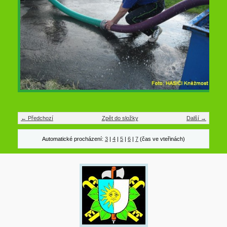
← Předchozí
Zpět do složky
Další →
Automatické procházení:
3
|
4
|
5
|
6
|
7
(čas ve vteřinách)