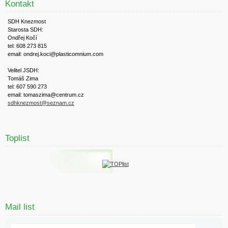
Kontakt
SDH Knezmost
Starosta SDH:
Ondřej Kočí
tel: 608 273 815
email: ondrej.koci@plasticomnium.com
Velitel JSDH:
Tomáš Zima
tel: 607 590 273
email: tomaszima@centrum.cz
sdhknezmost@seznam.cz
Toplist
Mail list