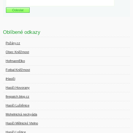
Oblíbené odkazy
Požáry.cz
Obec Kněžmost
HofmannElko
Fotbal Kněžmost
iHasiči
Hasiči Hovorany
firepatch.blog.cz
Hasiči Luštěnice
Mohelnická neckyáda
Hasiči Mělnické Vtelno
Hasiči Loštice