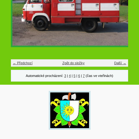
← Předchozí
Zpět do složky
Další →
Automatické procházení:
3
|
4
|
5
|
6
|
7
(čas ve vteřinách)