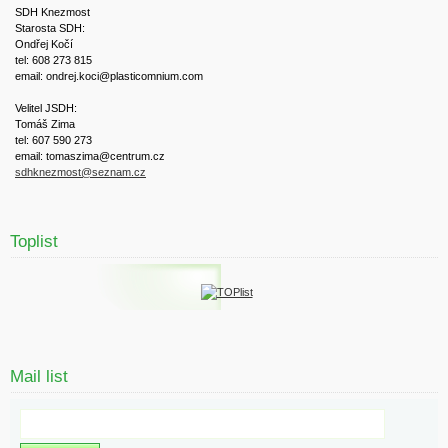
SDH Knezmost
Starosta SDH:
Ondřej Kočí
tel: 608 273 815
email: ondrej.koci@plasticomnium.com
Velitel JSDH:
Tomáš Zima
tel: 607 590 273
email: tomaszima@centrum.cz
sdhknezmost@seznam.cz
Toplist
Mail list