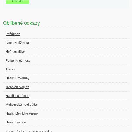
Oblíbené odkazy
Požáry.cz
Obec Kněžmost
HofmannElko
Fotbal Kněžmost
iHasiči
Hasiči Hovorany
firepatch.blog.cz
Hasiči Luštěnice
Mohelnická neckyáda
Hasiči Mělnické Vtelno
Hasiči Loštice
Komet Pečky - požární technika