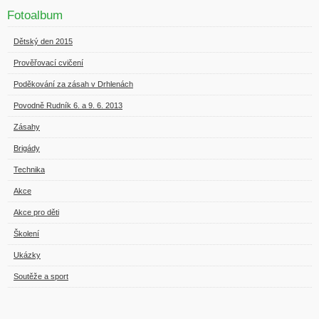
Fotoalbum
Dětský den 2015
Prověřovací cvičení
Poděkování za zásah v Drhlenách
Povodně Rudník 6. a 9. 6. 2013
Zásahy
Brigády
Technika
Akce
Akce pro děti
Školení
Ukázky
Soutěže a sport