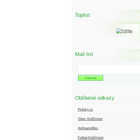
Toplist
Mail list
Oblíbené odkazy
Požáry.cz
Obec Kněžmost
HofmannElko
Fotbal Kněžmost