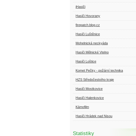
iHasiči
Hasiči Hovorany
firepatch.blog.cz
Hasiči Luštěnice
Mohelnická neckyáda
Hasiči Mělnické Vtelno
Hasiči Loštice
Komet Pečky - požární technika
HZS Středočeského kraje
Hasiči Mostkovice
Hasiči Halenkovice
Kámofilm
Hasiči Hrádek nad Nisou
Statistiky