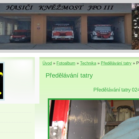
Úvod
»
Fotoalbum
»
Technika
»
Předělávání tatry
»
P
Předělávání tatry
Předělávání tatry 02