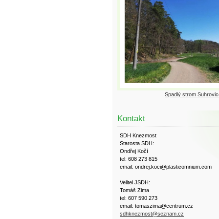
Spadlý strom Suhrovic
Kontakt
SDH Knezmost
Starosta SDH:
Ondřej Kočí
tel: 608 273 815
email: ondrej.koci@plasticomnium.com
Velitel JSDH:
Tomáš Zima
tel: 607 590 273
email: tomaszima@centrum.cz
sdhknezmost@seznam.cz