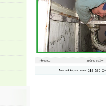
← Předchozí
Zpět do složky
Automatické procházení:
3
|
4
|
5
|
6
|
7
(