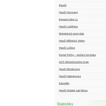
iHasiči
Hasiči Hovorany
firepatch.blog.cz
Hasiči Luštěnice
Mohelnická neckyáda
Hasiči Mělnické Vtelno
Hasiči Loštice
Komet Pečky - požární technika
HZS Středočeského kraje
Hasiči Mostkovice
Hasiči Halenkovice
Kámofilm
Hasiči Hrádek nad Nisou
Statistiky