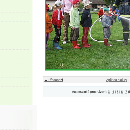
← Předchozí
Zpět do složky
Automatické procházení:
3
|
4
|
5
|
6
|
7
(