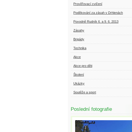
Prověřovací cvičení
Poděkování za zásah v Drhlenách
Povodně Rudník 6. a 9. 6. 2013
Zásahy
Brigády
Technika
Akce
Akce pro děti
Školení
Ukázky
Soutěže a sport
Poslední fotografie