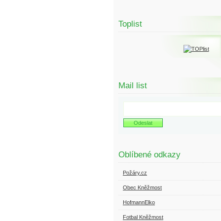
Toplist
Mail list
Oblíbené odkazy
Požáry.cz
Obec Kněžmost
HofmannElko
Fotbal Kněžmost