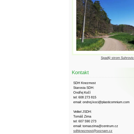
Spadlý strom Suhrovic
Kontakt
SDH Knezmost
Starosta SDH:
Ondřej Kočí
tel: 608 273 815
email: ondrej.koci@plasticomnium.com
Velitel JSDH:
Tomáš Zima
tel: 607 590 273
email: tomaszima@centrum.cz
sdhknezmost@seznam.cz