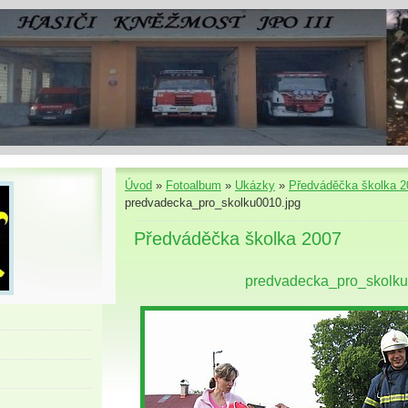
Úvod
»
Fotoalbum
»
Ukázky
»
Předváděčka školka 2
predvadecka_pro_skolku0010.jpg
Předváděčka školka 2007
predvadecka_pro_skolku