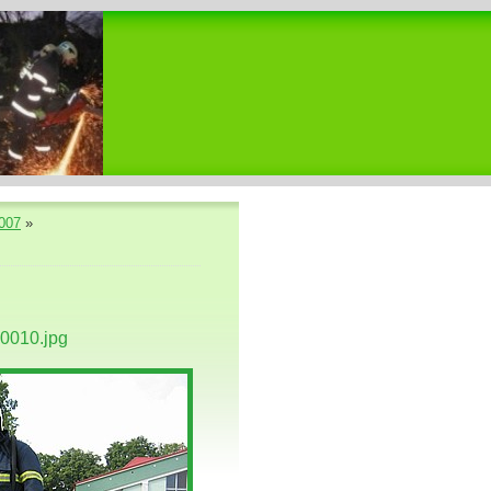
007
»
0010.jpg