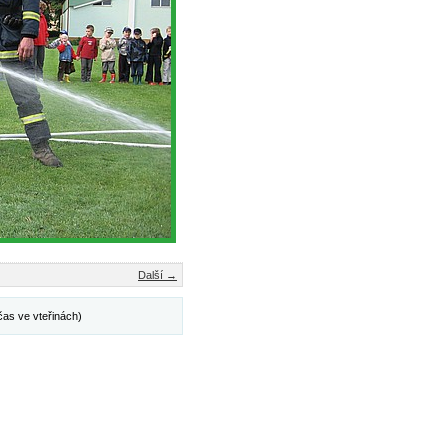
Další →
čas ve vteřinách)