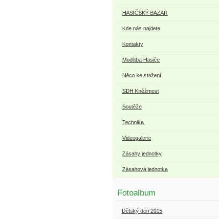
HASIČSKÝ BAZAR
Kde nás najdete
Kontakty
Modlitba Hasiče
Něco ke stažení
SDH Kněžmost
Soutěže
Technika
Videogalerie
Zásahy jednotky
Zásahová jednotka
Fotoalbum
Dětský den 2015