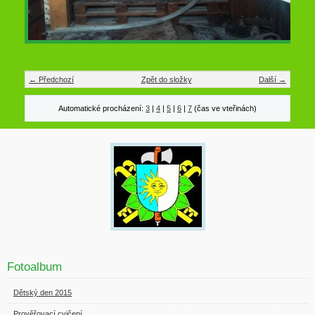
← Předchozí
Zpět do složky
Další →
Automatické procházení:
3
|
4
|
5
|
6
|
7
(čas ve vteřinách)
Fotoalbum
Dětský den 2015
Prověřovací cvičení