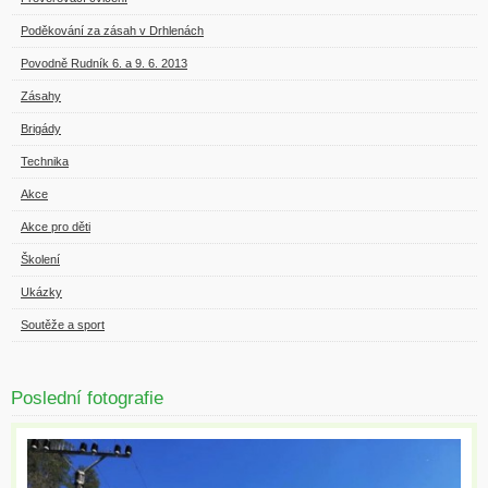
Poděkování za zásah v Drhlenách
Povodně Rudník 6. a 9. 6. 2013
Zásahy
Brigády
Technika
Akce
Akce pro děti
Školení
Ukázky
Soutěže a sport
Poslední fotografie