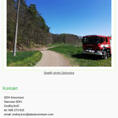
Spadlý strom Suhrovice
Kontakt
SDH Knezmost
Starosta SDH:
Ondřej Kočí
tel: 608 273 815
email: ondrej.koci@plasticomnium.com