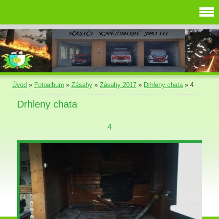
Úvod
»
Fotoalbum
»
Zásahy
»
Zásahy 2017
»
Drhleny chata
»
4
Drhleny chata
4