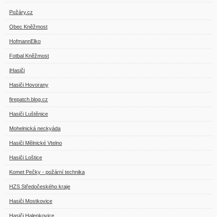
Požáry.cz
Obec Kněžmost
HofmannElko
Fotbal Kněžmost
iHasiči
Hasiči Hovorany
firepatch.blog.cz
Hasiči Luštěnice
Mohelnická neckyáda
Hasiči Mělnické Vtelno
Hasiči Loštice
Komet Pečky - požární technika
HZS Středočeského kraje
Hasiči Mostkovice
Hasiči Halenkovice