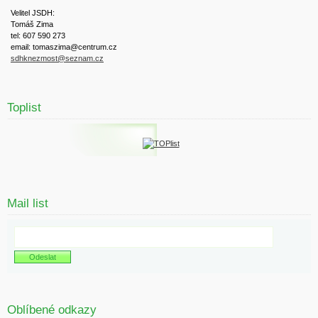
Velitel JSDH:
Tomáš Zima
tel: 607 590 273
email: tomaszima@centrum.cz
sdhknezmost@seznam.cz
Toplist
Mail list
Oblíbené odkazy