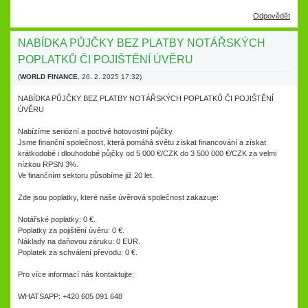
Odpovědět
NABÍDKA PŮJČKY BEZ PLATBY NOTÁŘSKÝCH
POPLATKŮ ČI POJIŠTĚNÍ ÚVĚRU
(
WORLD FINANCE
,
26. 2. 2025
17:32
)
NABÍDKA PŮJČKY BEZ PLATBY NOTÁŘSKÝCH POPLATKŮ ČI POJIŠTĚNÍ
ÚVĚRU
Nabízíme seriózní a poctivé hotovostní půjčky.
Jsme finanční společnost, která pomáhá světu získat financování a získat
krátkodobé i dlouhodobé půjčky od 5 000 €/CZK do 3 500 000 €/CZK za velmi
nízkou RPSN 3%.
Ve finančním sektoru působíme již 20 let.
Zde jsou poplatky, které naše úvěrová společnost zakazuje:
Notářské poplatky: 0 €.
Poplatky za pojištění úvěru: 0 €.
Náklady na daňovou záruku: 0 EUR.
Poplatek za schválení převodu: 0 €.
Pro více informací nás kontaktujte:
WHATSAPP: +420 605 091 648