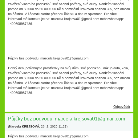
založení vlastního podnikání, své osobní potřeby, své dluhy. Nabízím finanční
pomoc od 50 000 do 50 000 000 Kč s nominální úrokovou sazbou 3%, bez ohledu
na částku. V žádosti uveďte přesnou částku a datum splatnosti. Pro více
informací mě kontaktujte na: marcela.krejsova01@gmail.com nebo whatsapp:
+420608987486.
Půjčky bez podvodu: marcela.krejsova01@gmail.com
Dobrý den, potřebujete prostředky na svůj dům, své podnikání, nákup auta, kola,
založení vlastního podnikání, své osobní potřeby, své dluhy. Nabízím finanční
pomoc od 50 000 do 50 000 000 Kč s nominální úrokovou sazbou 3%, bez ohledu
na částku. V žádosti uveďte přesnou částku a datum splatnosti. Pro více
informací mě kontaktujte na: marcela.krejsova01@gmail.com nebo whatsapp:
+420608987486.
Odpovědět
Půjčky bez podvodu: marcela.krejsova01@gmail.com
(
Marcela KREJSOVÁ
,
26. 2. 2025
11:21
)
Půjčky bez podvodu: marcela.krejsova01@gmail.com