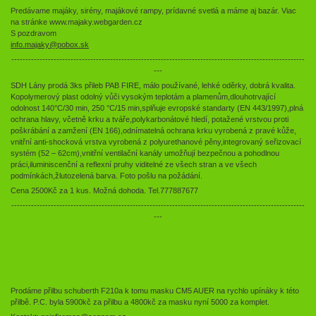
Predávame majáky, sirény, majákové rampy, prídavné svetlá a máme aj bazár. Viac
na stránke www.majaky.webgarden.cz
S pozdravom
info.majaky@pobox.sk
--------------------------------------------------------------------------------------------------------
---
SDH Lány prodá 3ks přileb PAB FIRE, málo používané, lehké oděrky, dobrá kvalita.
Kopolymerový plast odolný vůči vysokým teplotám a plamenům,dlouhotrvající
odolnost 140°C/30 min, 250 °C/15 min,splňuje evropské standarty (EN 443/1997),plná
ochrana hlavy, včetně krku a tváře,polykarbonátové hledí, potažené vrstvou proti
poškrábání a zamžení (EN 166),odnímatelná ochrana krku vyrobená z pravé kůže,
vnitřní anti-shocková vrstva vyrobená z polyurethanové pěny,integrovaný seřizovací
systém (52 – 62cm),vnitřní ventilační kanály umožňují bezpečnou a pohodlnou
práci,iluminiscenční a reflexní pruhy viditelné ze všech stran a ve všech
podmínkách,žlutozelená barva. Foto pošlu na požádání.
Cena 2500Kč za 1 kus. Možná dohoda. Tel.777887677
--------------------------------------------------------------------------------------------------------
---
Prodáme přilbu schuberth F210a k tomu masku CM5 AUER na rychlo upínáky k této
přilbě. P.C. byla 5900kč za přilbu a 4800kč za masku nyní 5000 za komplet.