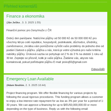
Přehled komentářů
Finance a ekonomika
(
Ján Ješko
,
3. 3. 2025
1:55
)
Finanční pomoc pro ženy/muže z ČR
Dobrý den paní/pane. Nabízíme půjčky od 50 000 Kč do 50 000 000 Kč pro
všechny lidi po celé republice, hospodyně, podnikatele, důchodce, úředníky,
zaměstnance, zkrátka vám pomůžeme vyřešit vaše problémy do jednoho dne od
podání žádosti o půjčku. půjčka u nás, která je velmi výhodná pro naše kritéria
nabídky půjčky. Úroková sazba se pohybuje od 2 % do 3 % na období 1 roku až
30 let. Zeptejte se přesně, kolik je vaše půjčka. Žádáme vás, abyste nás
kontaktovali, pokud potřebujete půjčku E-mail: jeskoj55@gmail.com
Odpovědět
Emergency Loan Available
(
Adam Ibrahim
,
2. 3. 2025
10:44
)
Project financing program. We offer flexible financing for various projects by
following the usual rigorous procedures. This funding program allows a customer
to enjoy a low interest rate repayment for as low as 3% per year for a period of 1-
30 years. We can approve a financing for up to $/EU50,000,000.00 or more
depending on the type of business. Reply us with the following email: