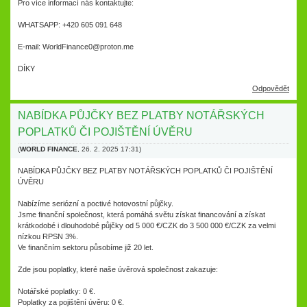
Pro více informací nás kontaktujte:
WHATSAPP: +420 605 091 648
E-mail: WorldFinance0@proton.me
DÍKY
Odpovědět
NABÍDKA PŮJČKY BEZ PLATBY NOTÁŘSKÝCH
POPLATKŮ ČI POJIŠTĚNÍ ÚVĚRU
(
WORLD FINANCE
,
26. 2. 2025
17:31
)
NABÍDKA PŮJČKY BEZ PLATBY NOTÁŘSKÝCH POPLATKŮ ČI POJIŠTĚNÍ
ÚVĚRU
Nabízíme seriózní a poctivé hotovostní půjčky.
Jsme finanční společnost, která pomáhá světu získat financování a získat
krátkodobé i dlouhodobé půjčky od 5 000 €/CZK do 3 500 000 €/CZK za velmi
nízkou RPSN 3%.
Ve finančním sektoru působíme již 20 let.
Zde jsou poplatky, které naše úvěrová společnost zakazuje:
Notářské poplatky: 0 €.
Poplatky za pojištění úvěru: 0 €.