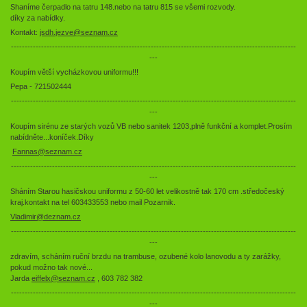
Shaníme čerpadlo na tatru 148.nebo na tatru 815 se všemi rozvody.
díky za nabídky.
Kontakt:
jsdh.jezve@seznam.cz
--------------------------------------------------------------------------------------------------------
---
Koupím větší vycházkovou uniformu!!!
Pepa - 721502444
--------------------------------------------------------------------------------------------------------
---
Koupím sirénu ze starých vozů VB nebo sanitek 1203,plně funkční a komplet.Prosím
nabídněte...koníček.Díky
Fannas@seznam.cz
--------------------------------------------------------------------------------------------------------
---
Sháním Starou hasičskou uniformu z 50-60 let velikostně tak 170 cm .středočeský
kraj.kontakt na tel 603433553 nebo mail Pozarnik.
Vladimir@deznam.cz
--------------------------------------------------------------------------------------------------------
---
zdravím, scháním ruční brzdu na trambuse, ozubené kolo lanovodu a ty zarážky,
pokud možno tak nové...
Jarda
eiffelx@seznam.cz
, 603 782 382
--------------------------------------------------------------------------------------------------------
---