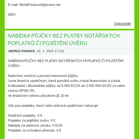
E-mail: WorldFinance0@proton.me
DÍKY
Odpovědět
NABÍDKA PŮJČKY BEZ PLATBY NOTÁŘSKÝCH
POPLATKŮ ČI POJIŠTĚNÍ ÚVĚRU
(
WORLD FINANCE
,
26. 2. 2025
17:32
)
NABÍDKA PŮJČKY BEZ PLATBY NOTÁŘSKÝCH POPLATKŮ ČI POJIŠTĚNÍ
ÚVĚRU
Nabízíme seriózní a poctivé hotovostní půjčky.
Jsme finanční společnost, která pomáhá světu získat financování a získat
krátkodobé i dlouhodobé půjčky od 5 000 €/CZK do 3 500 000 €/CZK za velmi
nízkou RPSN 3%.
Ve finančním sektoru působíme již 20 let.
Zde jsou poplatky, které naše úvěrová společnost zakazuje:
Notářské poplatky: 0 €.
Poplatky za pojištění úvěru: 0 €.
Náklady na daňovou záruku: 0 EUR.
Poplatek za schválení převodu: 0 €.