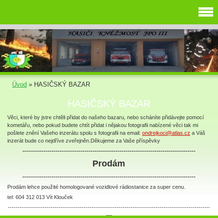
Úvod
»
HASIČSKÝ BAZAR
HASIČSKÝ BAZAR
Věci, které by jstre chtěli přidat do našeho bazaru, nebo scháníte přidávejte pomocí
kometářu, nebo pokud budete chtít přidat i nějakou fotografii nabízené věci tak mi
pošlete znění Vašeho inzerátu spolu s fotografii na email:
ondrejkoci@atlas.cz
a Váš
inzerát bude co nejdříve zveřejněn.Děkujeme za Vaše příspěvky
-----------------------------------------------------------------------------------------
Prodám
-----------------------------------------------------------------------------------------
Prodám lehce použité homologované vozidlové rádiostanice za super cenu.
tel: 604 312 013 Vít Klouček
--------------------------------------------------------------------------------------------------------
---