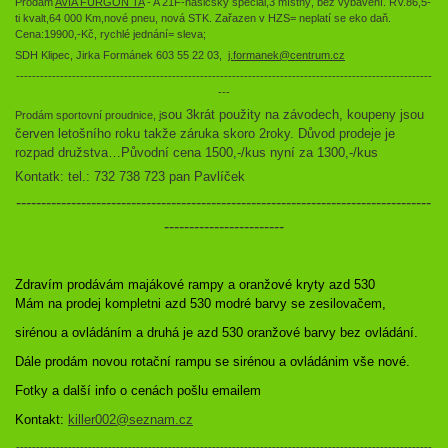
Prodám
AVIA FURGON TA
- A 21F-hasičský speciál,3 místný, bez vybavení. RV.86,5-
ti kvalt,64 000 Km,nové pneu, nová STK. Zařazen v HZS= neplatí se eko daň.
Cena:19900,-Kč, rychlé jednání= sleva;
SDH Klipec, Jirka Formánek 603 55 22 03,
j.formanek@centrum.cz
--------------------------------------------------------------------------------------------------------
---
sou 3krát použity na závodech, koupeny jsou
Prodám sportovní proudnice, j
červen letošního roku takže záruka skoro 2roky.
Důvod prodeje je
rozpad družstva…Původní cena 1500,-/kus nyní za 1300,-/kus
Kontatk: tel.: 732 738 723 pan Pavlíček
-----------------------------------------------------------------------------------
------------------------
Zdravím prodávám majákové rampy a oranžové kryty azd 530

Mám na prodej kompletni azd 530 modré barvy se zesilovačem,
sirénou a ovládáním a druhá je azd 530 oranžové barvy bez ovládání. 
Dále prodám novou rotační rampu se sirénou a ovládánim vše nové. 
Fotky a další info o cenách pošlu emailem
Kontakt: 
killer002@seznam.cz
--------------------------------------------------------------------------------------------------------