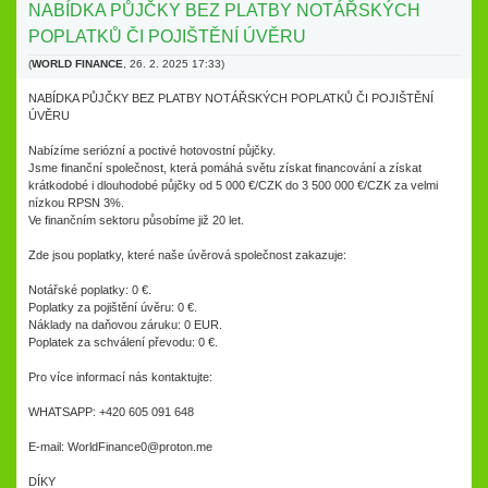
NABÍDKA PŮJČKY BEZ PLATBY NOTÁŘSKÝCH
POPLATKŮ ČI POJIŠTĚNÍ ÚVĚRU
(
WORLD FINANCE
,
26. 2. 2025
17:33
)
NABÍDKA PŮJČKY BEZ PLATBY NOTÁŘSKÝCH POPLATKŮ ČI POJIŠTĚNÍ
ÚVĚRU
Nabízíme seriózní a poctivé hotovostní půjčky.
Jsme finanční společnost, která pomáhá světu získat financování a získat
krátkodobé i dlouhodobé půjčky od 5 000 €/CZK do 3 500 000 €/CZK za velmi
nízkou RPSN 3%.
Ve finančním sektoru působíme již 20 let.
Zde jsou poplatky, které naše úvěrová společnost zakazuje:
Notářské poplatky: 0 €.
Poplatky za pojištění úvěru: 0 €.
Náklady na daňovou záruku: 0 EUR.
Poplatek za schválení převodu: 0 €.
Pro více informací nás kontaktujte:
WHATSAPP: +420 605 091 648
E-mail: WorldFinance0@proton.me
DÍKY