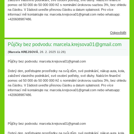
založení vlastního podnikání, své osobní potřeby, své dluhy. Nabízím finanční
pomoc od 50 000 do 50 000 000 Kč s nominální úrokovou sazbou 3%, bez ohledu
na částku. V žádosti uveďte přesnou částku a datum splatnosti. Pro více
informací mě kontaktujte na: marcela.krejsova01@gmail.com nebo whatsapp:
+420608987486.
Odpovědět
Půjčky bez podvodu: marcela.krejsova01@gmail.com
(
Marcela KREJSOVÁ
,
26. 2. 2025
11:26
)
Půjčky bez podvodu: marcela.krejsova01@gmail.com
Dobrý den, potřebujete prostředky na svůj dům, své podnikání, nákup auta, kola,
založení vlastního podnikání, své osobní potřeby, své dluhy. Nabízím finanční
pomoc od 50 000 do 50 000 000 Kč s nominální úrokovou sazbou 3%, bez ohledu
na částku. V žádosti uveďte přesnou částku a datum splatnosti. Pro více
informací mě kontaktujte na: marcela.krejsova01@gmail.com nebo whatsapp:
+420608987486.
Půjčky bez podvodu: marcela.krejsova01@gmail.com
Dobrý den, potřebujete prostředky na svůj dům, své podnikání, nákup auta, kola,