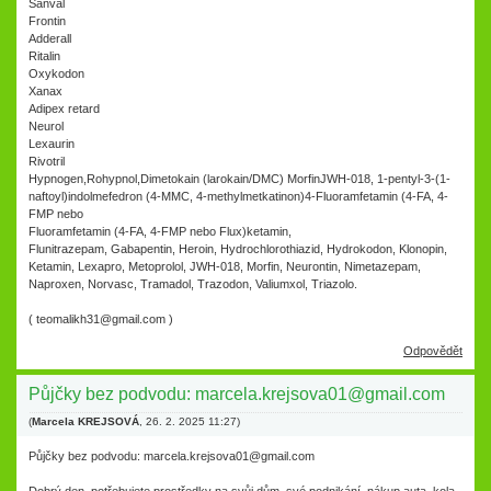
Sanval
Frontin
Adderall
Ritalin
Oxykodon
Xanax
Adipex retard
Neurol
Lexaurin
Rivotril
Hypnogen,Rohypnol,Dimetokain (larokain/DMC) MorfinJWH-018, 1-pentyl-3-(1-
naftoyl)indolmefedron (4-MMC, 4-methylmetkatinon)4-Fluoramfetamin (4-FA, 4-
FMP nebo
Fluoramfetamin (4-FA, 4-FMP nebo Flux)ketamin,
Flunitrazepam, Gabapentin, Heroin, Hydrochlorothiazid, Hydrokodon, Klonopin,
Ketamin, Lexapro, Metoprolol, JWH-018, Morfin, Neurontin, Nimetazepam,
Naproxen, Norvasc, Tramadol, Trazodon, Valiumxol, Triazolo.
( teomalikh31@gmail.com )
Odpovědět
Půjčky bez podvodu: marcela.krejsova01@gmail.com
(
Marcela KREJSOVÁ
,
26. 2. 2025
11:27
)
Půjčky bez podvodu: marcela.krejsova01@gmail.com