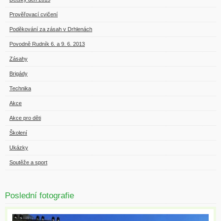
Prověřovací cvičení
Poděkování za zásah v Drhlenách
Povodně Rudník 6. a 9. 6. 2013
Zásahy
Brigády
Technika
Akce
Akce pro děti
Školení
Ukázky
Soutěže a sport
Poslední fotografie