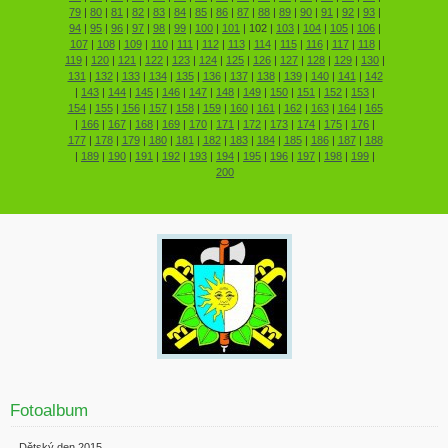
79
|
80
|
81
|
82
|
83
|
84
|
85
|
86
|
87
|
88
|
89
|
90
|
91
|
92
|
93
|
94
|
95
|
96
|
97
|
98
|
99
|
100
|
101
|
102
|
103
|
104
|
105
|
106
|
107
|
108
|
109
|
110
|
111
|
112
|
113
|
114
|
115
|
116
|
117
|
118
|
119
|
120
|
121
|
122
|
123
|
124
|
125
|
126
|
127
|
128
|
129
|
130
|
131
|
132
|
133
|
134
|
135
|
136
|
137
|
138
|
139
|
140
|
141
|
142
|
143
|
144
|
145
|
146
|
147
|
148
|
149
|
150
|
151
|
152
|
153
|
154
|
155
|
156
|
157
|
158
|
159
|
160
|
161
|
162
|
163
|
164
|
165
|
166
|
167
|
168
|
169
|
170
|
171
|
172
|
173
|
174
|
175
|
176
|
177
|
178
|
179
|
180
|
181
|
182
|
183
|
184
|
185
|
186
|
187
|
188
|
189
|
190
|
191
|
192
|
193
|
194
|
195
|
196
|
197
|
198
|
199
|
200
Fotoalbum
Dětský den 2015