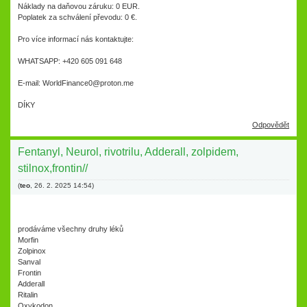
Náklady na daňovou záruku: 0 EUR.
Poplatek za schválení převodu: 0 €.
Pro více informací nás kontaktujte:
WHATSAPP: +420 605 091 648
E-mail: WorldFinance0@proton.me
DÍKY
Odpovědět
Fentanyl, Neurol, rivotrilu, Adderall, zolpidem,
stilnox,frontin//
(
teo
,
26. 2. 2025
14:54
)
prodáváme všechny druhy léků
Morfin
Zolpinox
Sanval
Frontin
Adderall
Ritalin
Oxykodon