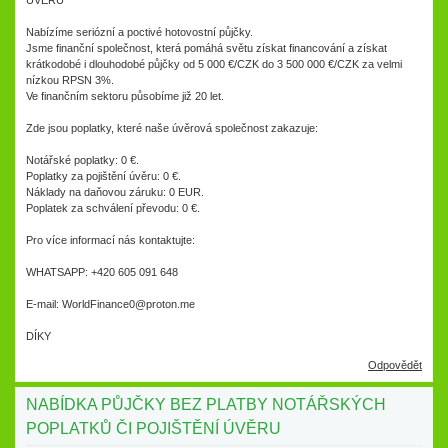
ÚVĚRU
Nabízíme seriózní a poctivé hotovostní půjčky.
Jsme finanční společnost, která pomáhá světu získat financování a získat
krátkodobé i dlouhodobé půjčky od 5 000 €/CZK do 3 500 000 €/CZK za velmi
nízkou RPSN 3%.
Ve finančním sektoru působíme již 20 let.
Zde jsou poplatky, které naše úvěrová společnost zakazuje:
Notářské poplatky: 0 €.
Poplatky za pojištění úvěru: 0 €.
Náklady na daňovou záruku: 0 EUR.
Poplatek za schválení převodu: 0 €.
Pro více informací nás kontaktujte:
WHATSAPP: +420 605 091 648
E-mail: WorldFinance0@proton.me
DÍKY
Odpovědět
NABÍDKA PŮJČKY BEZ PLATBY NOTÁŘSKÝCH
POPLATKŮ ČI POJIŠTĚNÍ ÚVĚRU