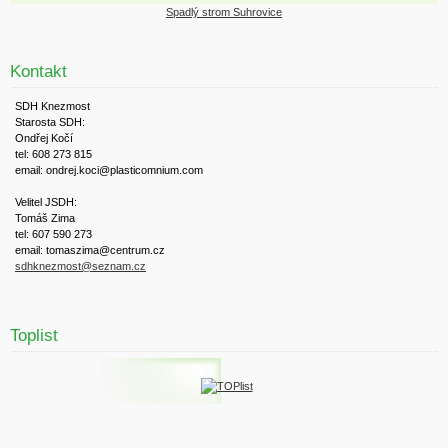
Spadlý strom Suhrovice
Kontakt
SDH Knezmost
Starosta SDH:
Ondřej Kočí
tel: 608 273 815
email: ondrej.koci@plasticomnium.com
Velitel JSDH:
Tomáš Zima
tel: 607 590 273
email: tomaszima@centrum.cz
sdhknezmost@seznam.cz
Toplist