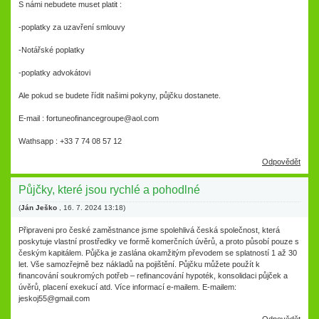
S námi nebudete muset platit :
-poplatky za uzavření smlouvy
-Notářské poplatky
-poplatky advokátovi
Ale pokud se budete řídit našimi pokyny, půjčku dostanete.
E-mail : fortuneofinancegroupe@aol.com
Wathsapp : +33 7 74 08 57 12
Odpovědět
Půjčky, které jsou rychlé a pohodlné
(
Ján Ješko
,
16. 7. 2024
13:18
)
Připraveni pro české zaměstnance jsme spolehlivá česká společnost, která
poskytuje vlastní prostředky ve formě komerčních úvěrů, a proto působí pouze s
českým kapitálem. Půjčka je zaslána okamžitým převodem se splatností 1 až 30
let. Vše samozřejmě bez nákladů na pojištění. Půjčku můžete použít k
financování soukromých potřeb – refinancování hypoték, konsolidaci půjček a
úvěrů, placení exekucí atd. Více informací e-mailem. E-mailem:
jeskoj55@gmail.com