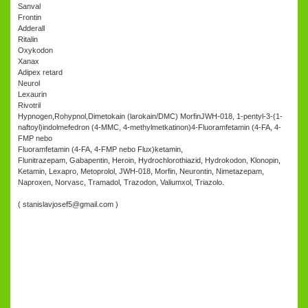
Sanval
Frontin
Adderall
Ritalin
Oxykodon
Xanax
Adipex retard
Neurol
Lexaurin
Rivotril
Hypnogen,Rohypnol,Dimetokain (larokain/DMC) MorfinJWH-018, 1-pentyl-3-(1-
naftoyl)indolmefedron (4-MMC, 4-methylmetkatinon)4-Fluoramfetamin (4-FA, 4-
FMP nebo
Fluoramfetamin (4-FA, 4-FMP nebo Flux)ketamin,
Flunitrazepam, Gabapentin, Heroin, Hydrochlorothiazid, Hydrokodon, Klonopin,
Ketamin, Lexapro, Metoprolol, JWH-018, Morfin, Neurontin, Nimetazepam,
Naproxen, Norvasc, Tramadol, Trazodon, Valiumxol, Triazolo.
( stanislavjosef5@gmail.com )