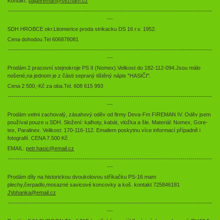
Kontakt:
pajafireman@seznam.cz
--------------------------------------------------------------------------------------------------------
---
SDH HROBCE okr.Litomerice proda strikacku DS 16 r.v. 1952.
Cena dohodou.Tel 606878081
--------------------------------------------------------------------------------------------------------
---
Prodám 2 pracovní stejnokroje PS II (Nomex).Velikost do 182-112-094.Jsou málo
nošené,na jednom je z části sepraný tištěný nápis "HASIČI".
Cena 2 500,-Kč za oba.Tel. 608 615 993
--------------------------------------------------------------------------------------------------------
---
Prodám velmi zachovalý, zásahový oděv od firmy Deva-Fm FIREMAN IV. Oděv jsem
používal pouze u SDH. Složení: kalhoty, kabát, vložka a šle. Materiál: Nomex, Gore-
tex, Paralinex. Velikost: 170-116-112. Emailem poskytnu více informací případně i
fotografií. CENA 7.500 Kč
EMAIL:
petr.hasic@email.cz
--------------------------------------------------------------------------------------------------------
---
Prodám díly na historickou dvoukolovou stříkačku PS-16 mam
plechy,čerpadlo,mosazné savicové koncovky a koš. kontakt 725846181
JVohanka@email.cz
--------------------------------------------------------------------------------------------------------
---