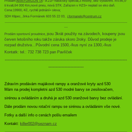
Prodám
AVIA FURGON TA
- A 21F-hasičský speciál,3 místný, bez vybavení. RV.86,5-
ti kvalt,64 000 Km,nové pneu, nová STK. Zařazen v HZS= neplatí se eko daň.
Cena:19900,-Kč, rychlé jednání= sleva;
SDH Klipec, Jirka Formánek 603 55 22 03,
j.formanek@centrum.cz
--------------------------------------------------------------------------------------------------------
---
sou 3krát použity na závodech, koupeny jsou
Prodám sportovní proudnice, j
červen letošního roku takže záruka skoro 2roky.
Důvod prodeje je
rozpad družstva…Původní cena 1500,-/kus nyní za 1300,-/kus
Kontatk: tel.: 732 738 723 pan Pavlíček
-----------------------------------------------------------------------------------
------------------------
Zdravím prodávám majákové rampy a oranžové kryty azd 530

Mám na prodej kompletni azd 530 modré barvy se zesilovačem,
sirénou a ovládáním a druhá je azd 530 oranžové barvy bez ovládání. 
Dále prodám novou rotační rampu se sirénou a ovládánim vše nové. 
Fotky a další info o cenách pošlu emailem
Kontakt: 
killer002@seznam.cz
--------------------------------------------------------------------------------------------------------