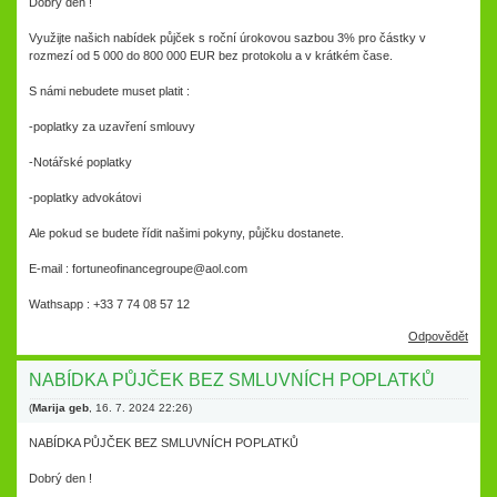
Dobrý den !
Využijte našich nabídek půjček s roční úrokovou sazbou 3% pro částky v
rozmezí od 5 000 do 800 000 EUR bez protokolu a v krátkém čase.
S námi nebudete muset platit :
-poplatky za uzavření smlouvy
-Notářské poplatky
-poplatky advokátovi
Ale pokud se budete řídit našimi pokyny, půjčku dostanete.
E-mail : fortuneofinancegroupe@aol.com
Wathsapp : +33 7 74 08 57 12
Odpovědět
NABÍDKA PŮJČEK BEZ SMLUVNÍCH POPLATKŮ
(
Marija geb
,
16. 7. 2024
22:26
)
NABÍDKA PŮJČEK BEZ SMLUVNÍCH POPLATKŮ
Dobrý den !