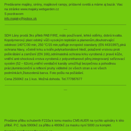
Predávame majáky, sirény, majákové rampy, prídavné svetlá a máme aj bazár. Viac
na stránke www.majaky.webgarden.cz
S pozdravom
info.majaky@pobox.sk
--------------------------------------------------------------------------------------------------------
---
SDH Lány prodá 3ks přileb PAB FIRE, málo používané, lehké oděrky, dobrá kvalita.
Kopolymerový plast odolný vůči vysokým teplotám a plamenům,dlouhotrvající
odolnost 140°C/30 min, 250 °C/15 min,splňuje evropské standarty (EN 443/1997),plná
ochrana hlavy, včetně krku a tváře,polykarbonátové hledí, potažené vrstvou proti
poškrábání a zamžení (EN 166),odnímatelná ochrana krku vyrobená z pravé kůže,
vnitřní anti-shocková vrstva vyrobená z polyurethanové pěny,integrovaný seřizovací
systém (52 – 62cm),vnitřní ventilační kanály umožňují bezpečnou a pohodlnou
práci,iluminiscenční a reflexní pruhy viditelné ze všech stran a ve všech
podmínkách,žlutozelená barva. Foto pošlu na požádání.
Cena 2500Kč za 1 kus. Možná dohoda. Tel.777887677
--------------------------------------------------------------------------------------------------------
---
Prodáme přilbu schuberth F210a k tomu masku CM5 AUER na rychlo upínáky k této
přilbě. P.C. byla 5900kč za přilbu a 4800kč za masku nyní 5000 za komplet.