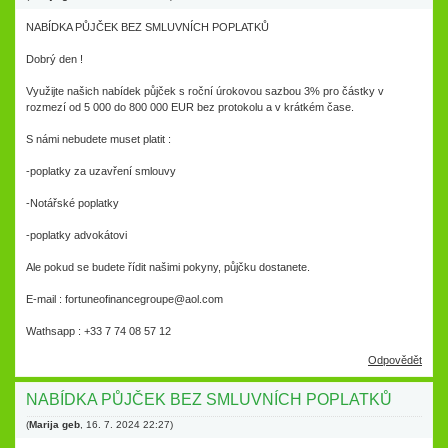
NABÍDKA PŮJČEK BEZ SMLUVNÍCH POPLATKŮ
Dobrý den !
Využijte našich nabídek půjček s roční úrokovou sazbou 3% pro částky v
rozmezí od 5 000 do 800 000 EUR bez protokolu a v krátkém čase.
S námi nebudete muset platit :
-poplatky za uzavření smlouvy
-Notářské poplatky
-poplatky advokátovi
Ale pokud se budete řídit našimi pokyny, půjčku dostanete.
E-mail : fortuneofinancegroupe@aol.com
Wathsapp : +33 7 74 08 57 12
Odpovědět
NABÍDKA PŮJČEK BEZ SMLUVNÍCH POPLATKŮ
(
Marija geb
,
16. 7. 2024
22:27
)