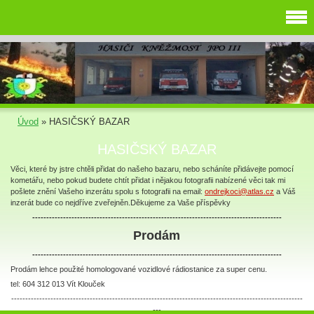
Úvod
»
HASIČSKÝ BAZAR
HASIČSKÝ BAZAR
Věci, které by jstre chtěli přidat do našeho bazaru, nebo scháníte přidávejte pomocí
kometářu, nebo pokud budete chtít přidat i nějakou fotografii nabízené věci tak mi
pošlete znění Vašeho inzerátu spolu s fotografii na email:
ondrejkoci@atlas.cz
a Váš
inzerát bude co nejdříve zveřejněn.Děkujeme za Vaše příspěvky
-----------------------------------------------------------------------------------------
Prodám
-----------------------------------------------------------------------------------------
Prodám lehce použité homologované vozidlové rádiostanice za super cenu.
tel: 604 312 013 Vít Klouček
--------------------------------------------------------------------------------------------------------
---