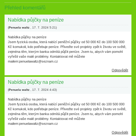
Přehled komentářů
Nabídka půjčky na peníze
(
Penuela waltz
,
17. 7. 2024
5:21
)
Nabídka půjčky na peníze
Jsem fyzická osoba, která nabízí peněžní půjčky od 50 000 Kč do 100 500 000
Kč komukoli, kdo potřebuje peníze. Přiveďte své projekty zpět k životu ve světě,
zejména těm, kterým banka odmítá půjčit peníze. Jsem tu, abych vám pomohl
vyřešit vaše malé problémy. Kontaktovat mě můžete
mailem:penuelawaltz@seznam.cz
Odpovědět
Nabídka půjčky na peníze
(
Penuela waltz
,
17. 7. 2024
4:43
)
Nabídka půjčky na peníze
Jsem fyzická osoba, která nabízí peněžní půjčky od 50 000 Kč do 100 500 000
Kč komukoli, kdo potřebuje peníze. Přiveďte své projekty zpět k životu ve světě,
zejména těm, kterým banka odmítá půjčit peníze. Jsem tu, abych vám pomohl
vyřešit vaše malé problémy. Kontaktovat mě můžete
mailem:penuelawaltz@seznam.cz
Odpovědět