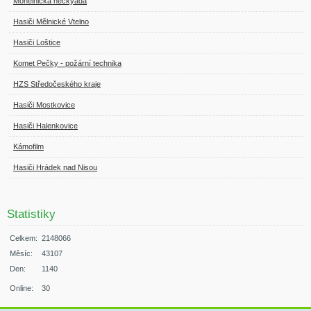
Mohelnická neckyáda
Hasiči Mělnické Vtelno
Hasiči Loštice
Komet Pečky - požární technika
HZS Středočeského kraje
Hasiči Mostkovice
Hasiči Halenkovice
Kámofilm
Hasiči Hrádek nad Nisou
Statistiky
Celkem:
2148066
Měsíc:
43107
Den:
1140
Online:
30