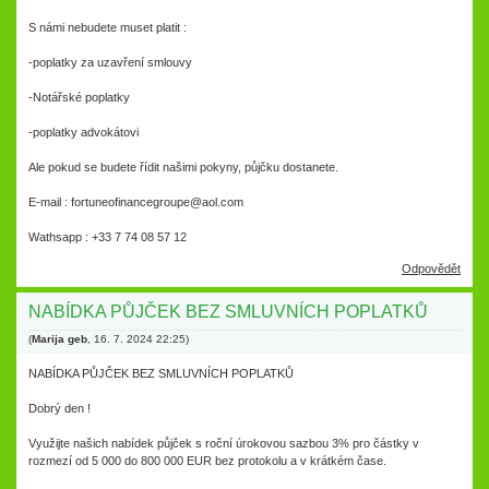
S námi nebudete muset platit :
-poplatky za uzavření smlouvy
-Notářské poplatky
-poplatky advokátovi
Ale pokud se budete řídit našimi pokyny, půjčku dostanete.
E-mail : fortuneofinancegroupe@aol.com
Wathsapp : +33 7 74 08 57 12
Odpovědět
NABÍDKA PŮJČEK BEZ SMLUVNÍCH POPLATKŮ
(
Marija geb
,
16. 7. 2024
22:25
)
NABÍDKA PŮJČEK BEZ SMLUVNÍCH POPLATKŮ
Dobrý den !
Využijte našich nabídek půjček s roční úrokovou sazbou 3% pro částky v
rozmezí od 5 000 do 800 000 EUR bez protokolu a v krátkém čase.