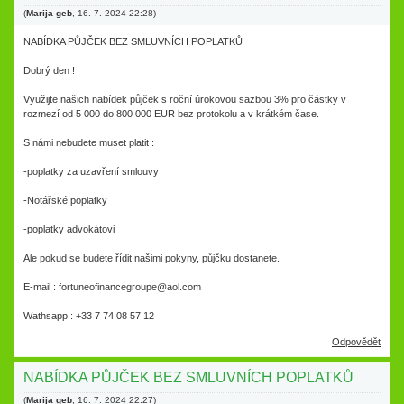
(
Marija geb
,
16. 7. 2024
22:28
)
NABÍDKA PŮJČEK BEZ SMLUVNÍCH POPLATKŮ
Dobrý den !
Využijte našich nabídek půjček s roční úrokovou sazbou 3% pro částky v
rozmezí od 5 000 do 800 000 EUR bez protokolu a v krátkém čase.
S námi nebudete muset platit :
-poplatky za uzavření smlouvy
-Notářské poplatky
-poplatky advokátovi
Ale pokud se budete řídit našimi pokyny, půjčku dostanete.
E-mail : fortuneofinancegroupe@aol.com
Wathsapp : +33 7 74 08 57 12
Odpovědět
NABÍDKA PŮJČEK BEZ SMLUVNÍCH POPLATKŮ
(
Marija geb
,
16. 7. 2024
22:27
)