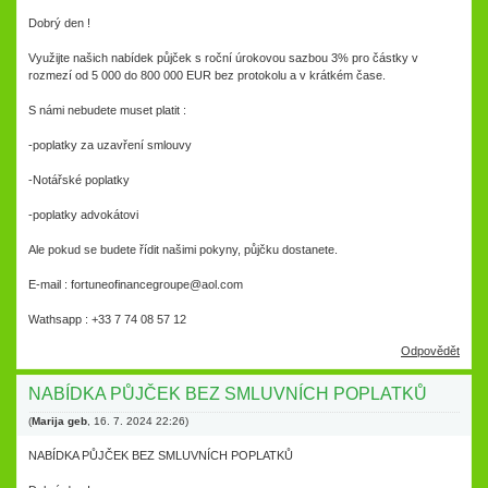
Dobrý den !
Využijte našich nabídek půjček s roční úrokovou sazbou 3% pro částky v
rozmezí od 5 000 do 800 000 EUR bez protokolu a v krátkém čase.
S námi nebudete muset platit :
-poplatky za uzavření smlouvy
-Notářské poplatky
-poplatky advokátovi
Ale pokud se budete řídit našimi pokyny, půjčku dostanete.
E-mail : fortuneofinancegroupe@aol.com
Wathsapp : +33 7 74 08 57 12
Odpovědět
NABÍDKA PŮJČEK BEZ SMLUVNÍCH POPLATKŮ
(
Marija geb
,
16. 7. 2024
22:26
)
NABÍDKA PŮJČEK BEZ SMLUVNÍCH POPLATKŮ