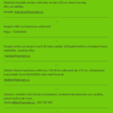
Shaníme čerpadlo na tatru 148.nebo na tatru 815 se všemi rozvody.
díky za nabídky.
Kontakt:
jsdh.jezve@seznam.cz
--------------------------------------------------------------------------------------------------------
---
Koupím větší vycházkovou uniformu!!!
Pepa - 721502444
--------------------------------------------------------------------------------------------------------
---
Koupím sirénu ze starých vozů VB nebo sanitek 1203,plně funkční a komplet.Prosím
nabídněte...koníček.Díky
Fannas@seznam.cz
--------------------------------------------------------------------------------------------------------
---
Sháním Starou hasičskou uniformu z 50-60 let velikostně tak 170 cm .středočeský
kraj.kontakt na tel 603433553 nebo mail Pozarnik.
Vladimir@deznam.cz
--------------------------------------------------------------------------------------------------------
---
zdravím, scháním ruční brzdu na trambuse, ozubené kolo lanovodu a ty zarážky,
pokud možno tak nové...
Jarda
eiffelx@seznam.cz
, 603 782 382
--------------------------------------------------------------------------------------------------------
---