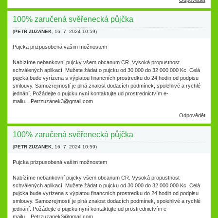
Odpovědět
100% zaručená svěřenecká půjčka
(
PETR ZUZANEK
,
16. 7. 2024
10:59
)
Pujcka prizpusobená vašim možnostem
Nabízíme nebankovní pujcky všem obcanum CR. Vysoká propustnost
schválených aplikací. Mužete žádat o pujcku od 30 000 do 32 000 000 Kc. Celá
pujcka bude vyrízena s výplatou financních prostredku do 24 hodin od podpisu
smlouvy. Samozrejmostí je plná znalost dodacích podmínek, spolehlivé a rychlé
jednání. Požádejte o pujcku nyní kontaktujte ud prostrednictvím e-
mailu....Petrzuzanek3@gmail.com
Odpovědět
100% zaručená svěřenecká půjčka
(
PETR ZUZANEK
,
16. 7. 2024
10:59
)
Pujcka prizpusobená vašim možnostem
Nabízíme nebankovní pujcky všem obcanum CR. Vysoká propustnost
schválených aplikací. Mužete žádat o pujcku od 30 000 do 32 000 000 Kc. Celá
pujcka bude vyrízena s výplatou financních prostredku do 24 hodin od podpisu
smlouvy. Samozrejmostí je plná znalost dodacích podmínek, spolehlivé a rychlé
jednání. Požádejte o pujcku nyní kontaktujte ud prostrednictvím e-
mailu....Petrzuzanek3@gmail.com