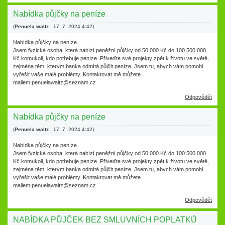
Nabídka půjčky na peníze
(
Penuela waltz
,
17. 7. 2024
4:42
)
Nabídka půjčky na peníze
Jsem fyzická osoba, která nabízí peněžní půjčky od 50 000 Kč do 100 500 000
Kč komukoli, kdo potřebuje peníze. Přiveďte své projekty zpět k životu ve světě,
zejména těm, kterým banka odmítá půjčit peníze. Jsem tu, abych vám pomohl
vyřešit vaše malé problémy. Kontaktovat mě můžete
mailem:penuelawaltz@seznam.cz
Odpovědět
Nabídka půjčky na peníze
(
Penuela waltz
,
17. 7. 2024
4:42
)
Nabídka půjčky na peníze
Jsem fyzická osoba, která nabízí peněžní půjčky od 50 000 Kč do 100 500 000
Kč komukoli, kdo potřebuje peníze. Přiveďte své projekty zpět k životu ve světě,
zejména těm, kterým banka odmítá půjčit peníze. Jsem tu, abych vám pomohl
vyřešit vaše malé problémy. Kontaktovat mě můžete
mailem:penuelawaltz@seznam.cz
Odpovědět
NABÍDKA PŮJČEK BEZ SMLUVNÍCH POPLATKŮ