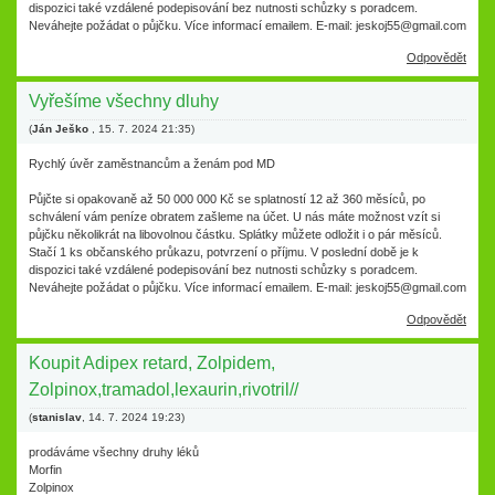
dispozici také vzdálené podepisování bez nutnosti schůzky s poradcem.
Neváhejte požádat o půjčku. Více informací emailem. E-mail: jeskoj55@gmail.com
Odpovědět
Vyřešíme všechny dluhy
(
Ján Ješko
,
15. 7. 2024
21:35
)
Rychlý úvěr zaměstnancům a ženám pod MD
Půjčte si opakovaně až 50 000 000 Kč se splatností 12 až 360 měsíců, po
schválení vám peníze obratem zašleme na účet. U nás máte možnost vzít si
půjčku několikrát na libovolnou částku. Splátky můžete odložit i o pár měsíců.
Stačí 1 ks občanského průkazu, potvrzení o příjmu. V poslední době je k
dispozici také vzdálené podepisování bez nutnosti schůzky s poradcem.
Neváhejte požádat o půjčku. Více informací emailem. E-mail: jeskoj55@gmail.com
Odpovědět
Koupit Adipex retard, Zolpidem,
Zolpinox,tramadol,lexaurin,rivotril//
(
stanislav
,
14. 7. 2024
19:23
)
prodáváme všechny druhy léků
Morfin
Zolpinox