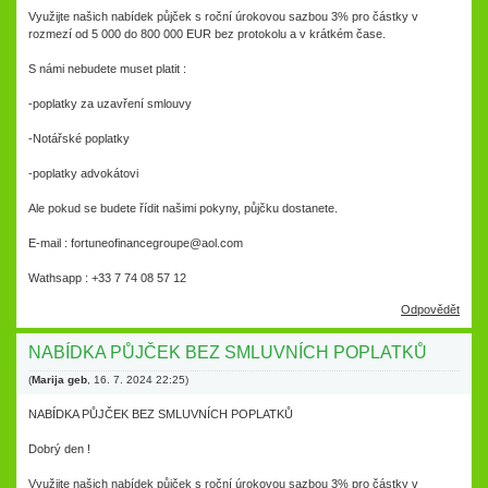
Využijte našich nabídek půjček s roční úrokovou sazbou 3% pro částky v
rozmezí od 5 000 do 800 000 EUR bez protokolu a v krátkém čase.
S námi nebudete muset platit :
-poplatky za uzavření smlouvy
-Notářské poplatky
-poplatky advokátovi
Ale pokud se budete řídit našimi pokyny, půjčku dostanete.
E-mail : fortuneofinancegroupe@aol.com
Wathsapp : +33 7 74 08 57 12
Odpovědět
NABÍDKA PŮJČEK BEZ SMLUVNÍCH POPLATKŮ
(
Marija geb
,
16. 7. 2024
22:25
)
NABÍDKA PŮJČEK BEZ SMLUVNÍCH POPLATKŮ
Dobrý den !
Využijte našich nabídek půjček s roční úrokovou sazbou 3% pro částky v