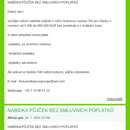
NABÍDKA PŮJČEK BEZ SMLUVNÍCH POPLATKŮ
Dobrý den !
Využijte našich nabídek půjček s roční úrokovou sazbou 3% pro částky v
rozmezí od 5 000 do 800 000 EUR bez protokolu a v krátkém čase.
S námi nebudete muset platit :
-poplatky za uzavření smlouvy
-Notářské poplatky
-poplatky advokátovi
Ale pokud se budete řídit našimi pokyny, půjčku dostanete.
E-mail : fortuneofinancegroupe@aol.com
Wathsapp : +33 7 74 08 57 12
Odpovědět
NABÍDKA PŮJČEK BEZ SMLUVNÍCH POPLATKŮ
(
Marija geb
,
16. 7. 2024
22:26
)
NABÍDKA PŮJČEK BEZ SMLUVNÍCH POPLATKŮ