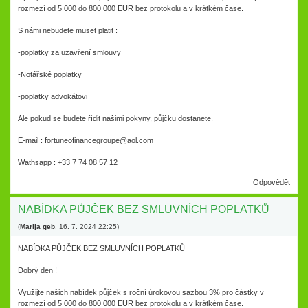
rozmezí od 5 000 do 800 000 EUR bez protokolu a v krátkém čase.
S námi nebudete muset platit :
-poplatky za uzavření smlouvy
-Notářské poplatky
-poplatky advokátovi
Ale pokud se budete řídit našimi pokyny, půjčku dostanete.
E-mail : fortuneofinancegroupe@aol.com
Wathsapp : +33 7 74 08 57 12
Odpovědět
NABÍDKA PŮJČEK BEZ SMLUVNÍCH POPLATKŮ
(
Marija geb
,
16. 7. 2024
22:25
)
NABÍDKA PŮJČEK BEZ SMLUVNÍCH POPLATKŮ
Dobrý den !
Využijte našich nabídek půjček s roční úrokovou sazbou 3% pro částky v
rozmezí od 5 000 do 800 000 EUR bez protokolu a v krátkém čase.