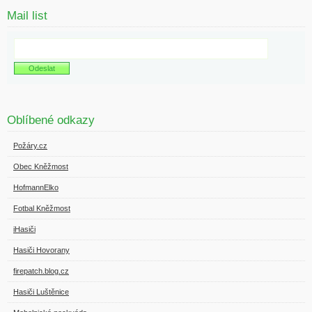
Mail list
Oblíbené odkazy
Požáry.cz
Obec Kněžmost
HofmannElko
Fotbal Kněžmost
iHasiči
Hasiči Hovorany
firepatch.blog.cz
Hasiči Luštěnice