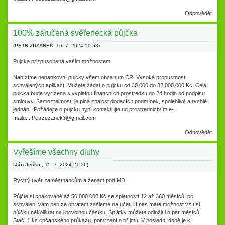
Odpovědět
100% zaručená svěřenecká půjčka
(
PETR ZUZANEK
,
16. 7. 2024
10:58
)
Pujcka prizpusobená vašim možnostem
Nabízíme nebankovní pujcky všem obcanum CR. Vysoká propustnost
schválených aplikací. Mužete žádat o pujcku od 30 000 do 32 000 000 Kc. Celá
pujcka bude vyrízena s výplatou financních prostredku do 24 hodin od podpisu
smlouvy. Samozrejmostí je plná znalost dodacích podmínek, spolehlivé a rychlé
jednání. Požádejte o pujcku nyní kontaktujte ud prostrednictvím e-
mailu....Petrzuzanek3@gmail.com
Odpovědět
Vyřešíme všechny dluhy
(
Ján Ješko
,
15. 7. 2024
21:36
)
Rychlý úvěr zaměstnancům a ženám pod MD
Půjčte si opakovaně až 50 000 000 Kč se splatností 12 až 360 měsíců, po
schválení vám peníze obratem zašleme na účet. U nás máte možnost vzít si
půjčku několikrát na libovolnou částku. Splátky můžete odložit i o pár měsíců.
Stačí 1 ks občanského průkazu, potvrzení o příjmu. V poslední době je k